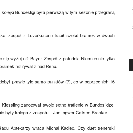
olejki Bundesligi była pierwszą w tym sezonie przegraną
aka, zespół z Leverkusen stracił sześć bramek w dwóch
 się wyżej niż Bayer. Zespół z południa Niemiec nie tylko
ej bramek niż rywal z nad Renu.
dobył prawie tyle samo punktów (7), co w poprzednich 16
Kiessling zanotował swoje setne trafienie w Bundeslidze.
e były kolega z zespołu – Jan Ingwer Callsen-Bracker.
ładu Aptekarzy wraca Michal Kadlec. Czy duet trenerski