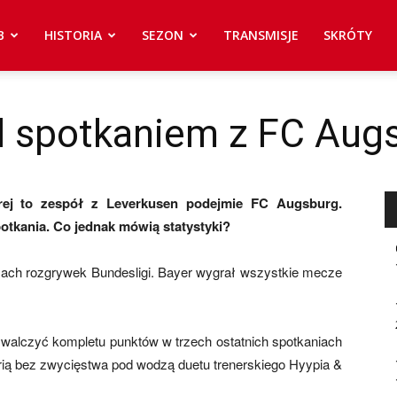
B
HISTORIA
SEZON
TRANSMISJE
SKRÓTY
ed spotkaniem z FC Aug
órej to zespół z Leverkusen podejmie FC Augsburg.
otkania. Co jednak mówią statystyki?
mach rozgrywek Bundesligi. Bayer wygrał wszystkie mecze
ywalczyć kompletu punktów w trzech ostatnich spotkaniach
serią bez zwycięstwa pod wodzą duetu trenerskiego Hyypia &