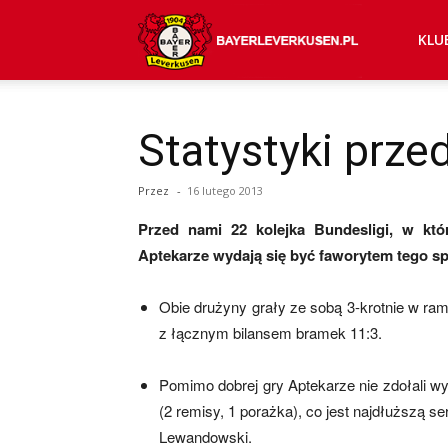
Bayer
KLU
04
Statystyki prz
Przez
-
16 lutego 2013
Leverkusen
Przed nami 22 kolejka Bundesligi, w kt
Aptekarze wydają się być faworytem tego sp
–
Obie drużyny grały ze sobą 3-krotnie w ra
z łącznym bilansem bramek 11:3.
aktualności
Pomimo dobrej gry Aptekarze nie zdołali w
(2 remisy, 1 porażka), co jest najdłuższą 
Lewandowski.
(transfery,