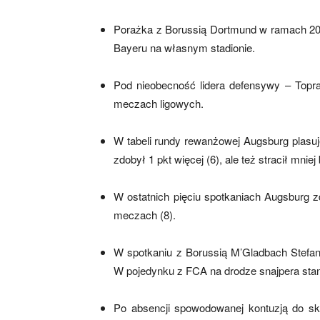
Porażka z Borussią Dortmund w ramach 20 k
Bayeru na własnym stadionie.
mecze,
Pod nieobecność lidera defensywy – Topr
meczach ligowych.
skład)
W tabeli rundy rewanżowej Augsburg plasuje
zdobył 1 pkt więcej (6), ale też stracił mni
W ostatnich pięciu spotkaniach Augsburg z
meczach (8).
W spotkaniu z Borussią M’Gladbach Stefan 
W pojedynku z FCA na drodze snajpera stani
Po absencji spowodowanej kontuzją do sk