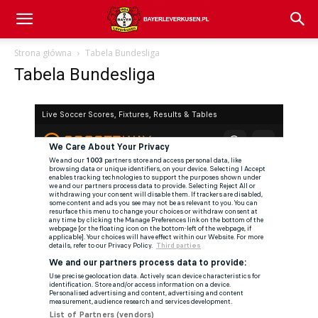
Bayer
Strona główna
Tabela Bundesliga
Tabela Bundesliga
04
Leverkusen
–
aktualności
(transfery,