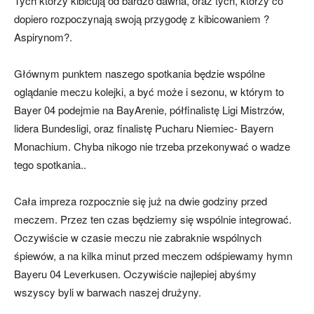
Tych którzy kibicują od bardzo dawna, oraz tych, którzy co
dopiero rozpoczynają swoją przygodę z kibicowaniem ?
Aspirynom?.
mecze,
Głównym punktem naszego spotkania będzie wspólne
oglądanie meczu kolejki, a być może i sezonu, w którym to
skład)
Bayer 04 podejmie na BayArenie, półfinalistę Ligi Mistrzów,
lidera Bundesligi, oraz finalistę Pucharu Niemiec- Bayern
Monachium. Chyba nikogo nie trzeba przekonywać o wadze
tego spotkania..
Cała impreza rozpocznie się już na dwie godziny przed
meczem. Przez ten czas będziemy się wspólnie integrować.
Oczywiście w czasie meczu nie zabraknie wspólnych
śpiewów, a na kilka minut przed meczem odśpiewamy hymn
Bayeru 04 Leverkusen. Oczywiście najlepiej abyśmy
wszyscy byli w barwach naszej drużyny.