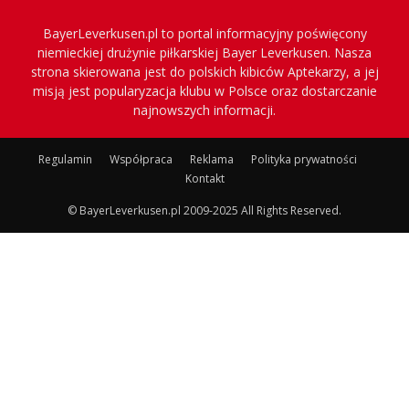
BayerLeverkusen.pl to portal informacyjny poświęcony
niemieckiej drużynie piłkarskiej Bayer Leverkusen. Nasza
strona skierowana jest do polskich kibiców Aptekarzy, a jej
misją jest popularyzacja klubu w Polsce oraz dostarczanie
najnowszych informacji.
Regulamin
Współpraca
Reklama
Polityka prywatności
Kontakt
© BayerLeverkusen.pl 2009-2025 All Rights Reserved.