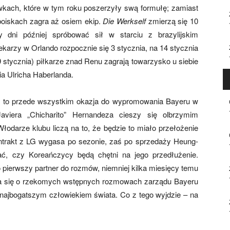
rywkach, które w tym roku poszerzyły swą formułę; zamiast
 boiskach zagra aż osiem ekip.
Die Werkself
zmierzą się 10
y dni później spróbować sił w starciu z brazylijskim
ekarzy w Orlando rozpocznie się 3 stycznia, na 14 stycznia
 stycznia) piłkarze znad Renu zagrają towarzysko u siebie
a Ulricha Haberlanda.
A to przede wszystkim okazja do wypromowania Bayeru w
iera „Chicharito” Hernandeza cieszy się olbrzymim
Włodarze klubu liczą na to, że będzie to miało przełożenie
ntrakt z LG wygasa po sezonie, zaś po sprzedaży Heung-
, czy Koreańczycy będą chętni na jego przedłużenie.
 pierwszy partner do rozmów, niemniej kilka miesięcy temu
a się o rzekomych wstępnych rozmowach zarządu Bayeru
ajbogatszym człowiekiem świata. Co z tego wyjdzie – na