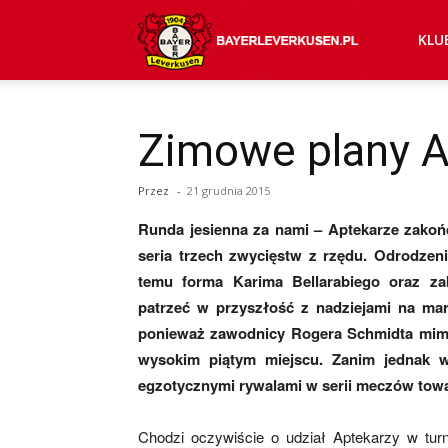
Bayer
KLU
04
Zimowe plany A
Przez
-
21 grudnia 2015
Leverkusen
Runda jesienna za nami – Aptekarze zakoń
seria trzech zwycięstw z rzędu. Odrodzenie
–
temu forma Karima Bellarabiego oraz za
patrzeć w przyszłość z nadziejami na mar
ponieważ zawodnicy Rogera Schmidta mimo 
wysokim piątym miejscu. Zanim jednak wy
aktualności
egzotycznymi rywalami w serii meczów towa
Chodzi oczywiście o udział Aptekarzy w tur
(transfery,