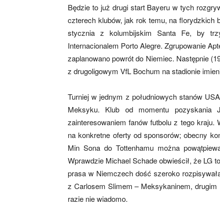
Będzie to już drugi start Bayeru w tych rozg
czterech klubów, jak rok temu, na florydzkich
stycznia z kolumbijskim Santa Fe, by trz
mecze,
Internacionalem Porto Alegre. Zgrupowanie Apt
zaplanowano powrót do Niemiec. Następnie (19
z drugoligowym VfL Bochum na stadionie imieni
skład)
Turniej w jednym z południowych stanów US
Meksyku. Klub od momentu pozyskania Jav
zainteresowaniem fanów futbolu z tego kraju. 
na konkretne oferty od sponsorów; obecny ko
Min Sona do Tottenhamu można powątpiewać
Wprawdzie Michael Schade obwieścił, że LG to
prasa w Niemczech dość szeroko rozpisywał
z Carlosem Slimem – Meksykaninem, drugim n
razie nie wiadomo.