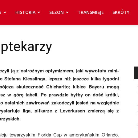
B
HISTORIA
SEZON
TRANSMISJE
SKRÓTY
ptekarzy
czyli ją z ostrożnym optymizmem, jaki wywołała mini-
 Stefana Kiesslinga, lepsza niż jeszcze kilka tygodni
bójcza skuteczność Chicharito; kibice Bayeru mogą
sz w górę tabeli. Po prawdzie byłby on dość krótki,
ostatnich zawirowań zakończyli jesień na względnie
startuje liga, piłkarze z Leverkusen zmierzą się z
rzyskich.
nieju towarzyskim Florida Cup w amerykańskim Orlando.