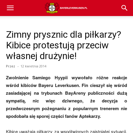
Bayer
Zimny prysznic dla piłkarzy?
04
Kibice protestują przeciw
własnej drużynie!
Leverkusen
Przez
-
12 kwietnia 2014
Zwolnienie Samiego Hyypii wywołało różne reakcje
–
wśród kibiców Bayeru Leverkusen. Fin cieszył się wśród
zasiadającej na trybunach BayAreny publiczności dużą
sympatią, nic więc dziwnego, że decyzja o
aktualności
przedwczesnym pożegnaniu z popularnym trenerem nie
spodobała się sporej części fanów Aptekarzy.
(transfery,
Kibice uważają piłkarzy za współwinnych zaistniałej sytuacji,