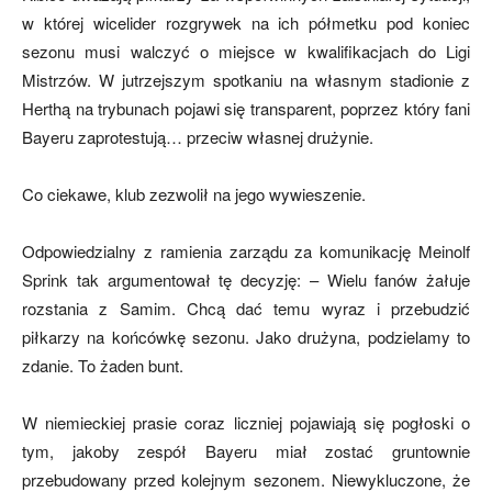
w której wicelider rozgrywek na ich półmetku pod koniec
sezonu musi walczyć o miejsce w kwalifikacjach do Ligi
mecze,
Mistrzów. W jutrzejszym spotkaniu na własnym stadionie z
Herthą na trybunach pojawi się transparent, poprzez który fani
Bayeru zaprotestują… przeciw własnej drużynie.
skład)
Co ciekawe, klub zezwolił na jego wywieszenie.
Odpowiedzialny z ramienia zarządu za komunikację Meinolf
Sprink tak argumentował tę decyzję: – Wielu fanów żałuje
rozstania z Samim. Chcą dać temu wyraz i przebudzić
piłkarzy na końcówkę sezonu. Jako drużyna, podzielamy to
zdanie. To żaden bunt.
W niemieckiej prasie coraz liczniej pojawiają się pogłoski o
tym, jakoby zespół Bayeru miał zostać gruntownie
przebudowany przed kolejnym sezonem. Niewykluczone, że