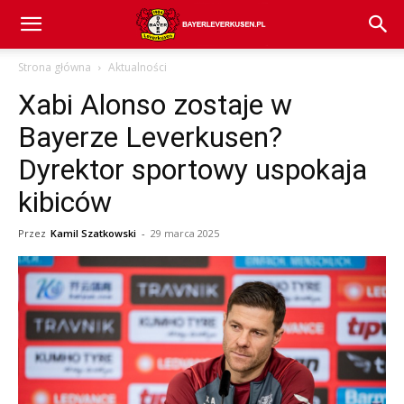
Bayer
Strona główna
Aktualności
Xabi Alonso zostaje w
04
Bayerze Leverkusen?
Dyrektor sportowy uspokaja
Leverkusen
kibiców
Przez
Kamil Szatkowski
-
29 marca 2025
–
aktualności
(transfery,