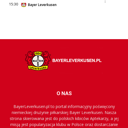
:
15:30
Bayer Leverkusen
O NAS
BayerLeverkusen.pl to portal informacyjny poświęcony
niemieckiej drużynie piłkarskiej Bayer Leverkusen. Nasza
strona skierowana jest do polskich kibiców Aptekarzy, a jej
misją jest popularyzacja klubu w Polsce oraz dostarczanie