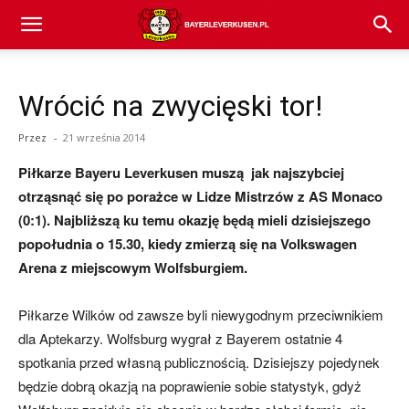
Bayer
Wrócić na zwycięski tor!
04
Przez
-
21 września 2014
Piłkarze Bayeru Leverkusen muszą jak najszybciej
Leverkusen
otrząsnąć się po porażce w Lidze Mistrzów z AS Monaco
(0:1). Najbliższą ku temu okazję będą mieli dzisiejszego
popołudnia o 15.30, kiedy zmierzą się na Volkswagen
–
Arena z miejscowym Wolfsburgiem.
Piłkarze Wilków od zawsze byli niewygodnym przeciwnikiem
aktualności
dla Aptekarzy. Wolfsburg wygrał z Bayerem ostatnie 4
spotkania przed własną publicznością. Dzisiejszy pojedynek
będzie dobrą okazją na poprawienie sobie statystyk, gdyż
(transfery,