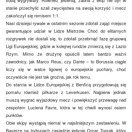
sobą wygrywały. Również jesienią, żadna z ekip nie był w
stanie przechylić szali zwycięstwa na swoją korzyść i mecz
zakończył się remisem 1:1.
mecze,
Nasi dzisiejsi rywale w ostatnim sezonie zdołali zająć miejsce
gwarantujące udział w Lidze Mistrzów. Choć do elitarnych
rozgrywek nie dostali się, to zdołali przebrnąć fazę grupową
skład)
Ligi Europejskiej, gdzie w kolejnej rundzie zmierzą się z Lazio
Rzym. Mimo że drużynę opuścili latem bardzo ważni
zawodnicy, jak Marco Reus, czy Dante – to Borussia ciągle
liczy się w walce ligowej o europejskie puchary, choć
oczywiście nie jest tak groźna, jak rok temu.
Do starcia w Lidze Europejskiej z Benficą przygotowują się
pomału również piłkarze z Leverkusen. Najpierw jednak
muszą wygrać wyjazdowy mecz i powiększyć przewagę nad
zespołem Luciena Favre, która w tej chwili wynosi osiem
punktów.
Obie ekipy wystąpią niemal w najsilniejszym zestawieniu. W
Bayerze na trybunach zasiądzie jedynie Omar Toprak, który