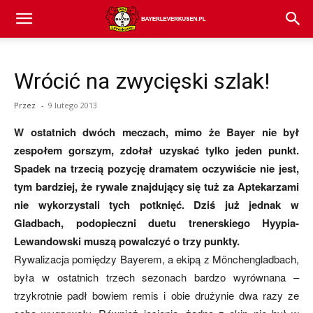
Bayer
Wrócić na zwycięski szlak!
04
Przez
-
9 lutego 2013
W ostatnich dwóch meczach, mimo że Bayer nie był
Leverkusen
zespołem gorszym, zdołał uzyskać tylko jeden punkt.
Spadek na trzecią pozycję dramatem oczywiście nie jest,
tym bardziej, że rywale znajdujący się tuż za Aptekarzami
–
nie wykorzystali tych potknięć. Dziś już jednak w
Gladbach, podopieczni duetu trenerskiego Hyypia-
Lewandowski muszą powalczyć o trzy punkty.
aktualności
Rywalizacja pomiędzy Bayerem, a ekipą z Mönchengladbach,
była w ostatnich trzech sezonach bardzo wyrównana –
trzykrotnie padł bowiem remis i obie drużynie dwa razy ze
(transfery,