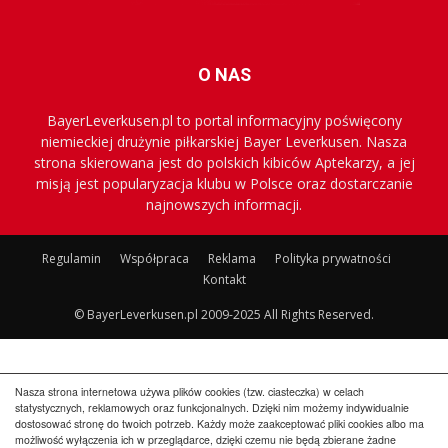
O NAS
BayerLeverkusen.pl to portal informacyjny poświęcony
niemieckiej drużynie piłkarskiej Bayer Leverkusen. Nasza
strona skierowana jest do polskich kibiców Aptekarzy, a jej
misją jest popularyzacja klubu w Polsce oraz dostarczanie
najnowszych informacji.
Regulamin
Współpraca
Reklama
Polityka prywatności
Kontakt
© BayerLeverkusen.pl 2009-2025 All Rights Reserved.
Nasza strona internetowa używa plików cookies (tzw. ciasteczka) w celach
statystycznych, reklamowych oraz funkcjonalnych. Dzięki nim możemy indywidualnie
dostosować stronę do twoich potrzeb. Każdy może zaakceptować pliki cookies albo ma
możliwość wyłączenia ich w przeglądarce, dzięki czemu nie będą zbierane żadne