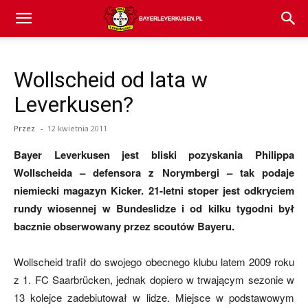
Bayer
Wollscheid od lata w
04
Leverkusen?
Przez
-
12 kwietnia 2011
Leverkusen
Bayer Leverkusen jest bliski pozyskania Philippa
Wollscheida – defensora z Norymbergi – tak podaje
niemiecki magazyn Kicker. 21-letni stoper jest odkryciem
–
rundy wiosennej w Bundeslidze i od kilku tygodni był
bacznie obserwowany przez scoutów Bayeru.
aktualności
Wollscheid trafił do swojego obecnego klubu latem 2009 roku
z 1. FC Saarbrücken, jednak dopiero w trwającym sezonie w
13 kolejce zadebiutował w lidze. Miejsce w podstawowym
(transfery,