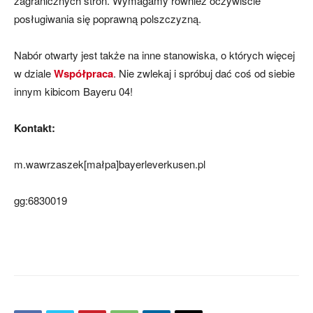
zagranicznych stron. Wymagamy również oczywiście
posługiwania się poprawną polszczyzną.
mecze,
Nabór otwarty jest także na inne stanowiska, o których więcej
w dziale
Współpraca
. Nie zwlekaj i spróbuj dać coś od siebie
innym kibicom Bayeru 04!
skład)
Kontakt:
m.wawrzaszek[małpa]bayerleverkusen.pl
gg:6830019