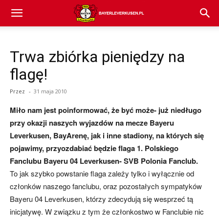
Bayer
Trwa zbiórka pieniędzy na
04
flagę!
Przez
-
31 maja 2010
Leverkusen
Miło nam jest poinformować, że być może- już niedługo
przy okazji naszych wyjazdów na mecze Bayeru
Leverkusen, BayArenę, jak i inne stadiony, na których się
–
pojawimy, przyozdabiać będzie flaga 1. Polskiego
Fanclubu Bayeru 04 Leverkusen- SVB Polonia Fanclub.
To jak szybko powstanie flaga zależy tylko i wyłącznie od
aktualności
członków naszego fanclubu, oraz pozostałych sympatyków
Bayeru 04 Leverkusen, którzy zdecydują się wesprzeć tą
inicjatywę. W związku z tym że członkostwo w Fanclubie nic
(transfery,