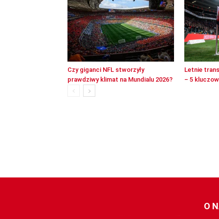
Czy giganci NFL stworzyły
Letnie tran
prawdziwy klimat na Mundialu 2026?
– 5 kluczo
O 