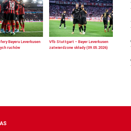
sfery Bayeru Leverkusen
Vfb Stuttgart – Bayer Leverkusen
wych ruchów
zatwierdzone składy (09.05.2026)
NAS