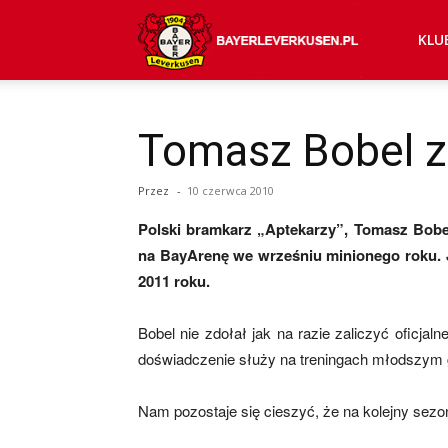
Bayer
KLU
04
Tomasz Bobel 
Przez
-
10 czerwca 2010
Leverkusen
Polski bramkarz „Aptekarzy”, Tomasz Bobel, 
na BayArenę we wrześniu minionego roku.
–
2011 roku.
Bobel nie zdołał jak na razie zaliczyć oficja
doświadczenie służy na treningach młodszym g
aktualności
Nam pozostaje się cieszyć, że na kolejny sezo
(transfery,