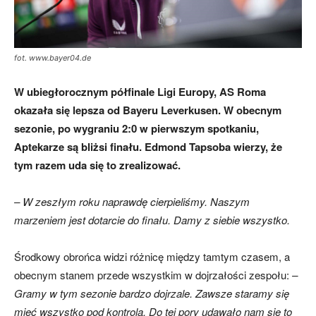
mecze,
fot. www.bayer04.de
W ubiegłorocznym półfinale Ligi Europy, AS Roma
skład)
okazała się lepsza od Bayeru Leverkusen. W obecnym
sezonie, po wygraniu 2:0 w pierwszym spotkaniu,
Aptekarze są bliżsi finału. Edmond Tapsoba wierzy, że
tym razem uda się to zrealizować.
– W zeszłym roku naprawdę cierpieliśmy. Naszym
marzeniem jest dotarcie do finału. Damy z siebie wszystko.
Środkowy obrońca widzi różnicę między tamtym czasem, a
obecnym stanem przede wszystkim w dojrzałości zespołu:
–
Gramy w tym sezonie bardzo dojrzale. Zawsze staramy się
mieć wszystko pod kontrolą. Do tej pory udawało nam się to