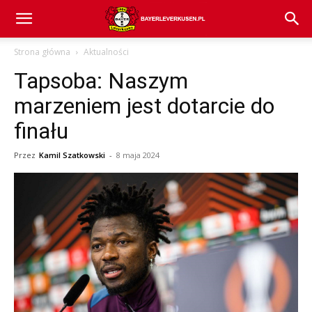
Bayer
Strona główna
Aktualności
Tapsoba: Naszym
04
marzeniem jest dotarcie do
finału
Leverkusen
Przez
Kamil Szatkowski
-
8 maja 2024
–
aktualności
(transfery,