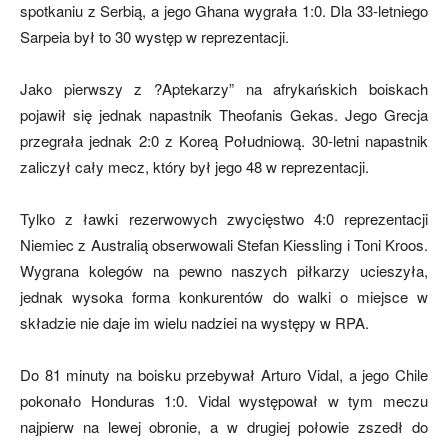
spotkaniu z Serbią, a jego Ghana wygrała 1:0. Dla 33-letniego
Sarpeia był to 30 występ w reprezentacji.
mecze,
Jako pierwszy z ?Aptekarzy” na afrykańskich boiskach
pojawił się jednak napastnik Theofanis Gekas. Jego Grecja
przegrała jednak 2:0 z Koreą Południową. 30-letni napastnik
skład)
zaliczył cały mecz, który był jego 48 w reprezentacji.
Tylko z ławki rezerwowych zwycięstwo 4:0 reprezentacji
Niemiec z Australią obserwowali Stefan Kiessling i Toni Kroos.
Wygrana kolegów na pewno naszych piłkarzy ucieszyła,
jednak wysoka forma konkurentów do walki o miejsce w
składzie nie daje im wielu nadziei na występy w RPA.
Do 81 minuty na boisku przebywał Arturo Vidal, a jego Chile
pokonało Honduras 1:0. Vidal występował w tym meczu
najpierw na lewej obronie, a w drugiej połowie zszedł do