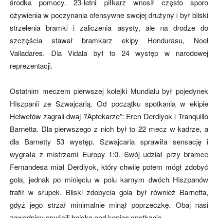
środka pomocy. 23-letni piłkarz wnosił często sporo
ożywienia w poczynania ofensywne swojej drużyny i był bliski
strzelenia bramki i zaliczenia asysty, ale na drodze do
szczęścia stawał bramkarz ekipy Hondurasu, Noel
Valladares. Dla Vidala był to 24 występ w narodowej
reprezentacji.
Ostatnim meczem pierwszej kolejki Mundialu był pojedynek
Hiszpanii ze Szwajcarią. Od początku spotkania w ekipie
Helwetów zagrali dwaj ?Aptekarze”: Eren Derdiyok i Tranquillo
Barnetta. Dla pierwszego z nich był to 22 mecz w kadrze, a
dla Barnetty 53 występ. Szwajcaria sprawiła sensację i
wygrała z mistrzami Europy 1:0. Swój udział przy bramce
Fernandesa miał Derdiyok, który chwilę potem mógł zdobyć
gola, jednak po minięciu w polu karnym dwóch Hiszpanów
trafił w słupek. Bliski zdobycia gola był również Barnetta,
gdyż jego strzał minimalnie minął poprzeczkę. Obaj nasi
zawodnicy opuścili boisko pod koniec spotkania.