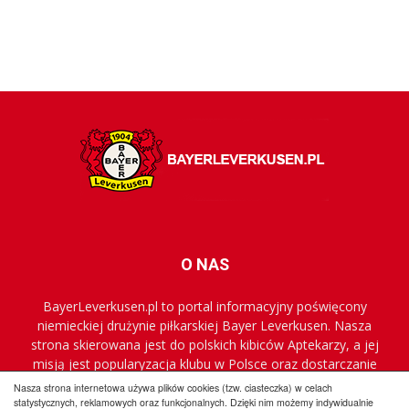
O NAS
BayerLeverkusen.pl to portal informacyjny poświęcony
niemieckiej drużynie piłkarskiej Bayer Leverkusen. Nasza
strona skierowana jest do polskich kibiców Aptekarzy, a jej
misją jest popularyzacja klubu w Polsce oraz dostarczanie
najnowszych informacji.
Nasza strona internetowa używa plików cookies (tzw. ciasteczka) w celach
statystycznych, reklamowych oraz funkcjonalnych. Dzięki nim możemy indywidualnie