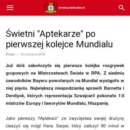
Bayer
Świetni "Aptekarze" po
04
pierwszej kolejce Mundialu
Przez
-
16 czerwca 2010
Leverkusen
Już dziś zakończyła się pierwsza kolejka rozgrywek
grupowych na Mistrzostwach Świata w RPA. Z siedmiu
zawodników Bayeru powołanych na Mundial wystąpiło w
–
niej pięciu. Największą niespodziankę sprawili Barnetta i
Derdiyok, których reprezentacja Szwajcarii pokonała 1:0
mistrzów Europy i faworytów Mundialu, Hiszpanię.
aktualności
Jako pierwszy ?Aptekarz” ze zwycięstwa swojej drużyny
cieszyć się mógł Hans Sarpei, który zaliczył 90 minut w
(transfery,