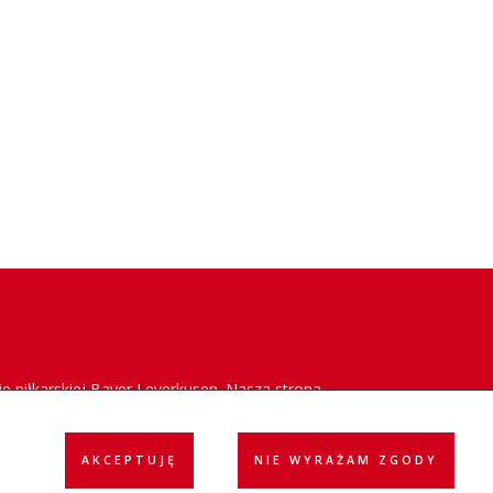
e piłkarskiej Bayer Leverkusen. Nasza strona
acja klubu w Polsce oraz dostarczanie
AKCEPTUJĘ
NIE WYRAŻAM ZGODY