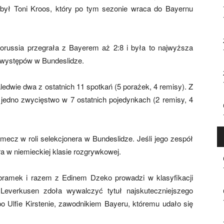
obył Toni Kroos, który po tym sezonie wraca do Bayernu
orussia przegrała z Bayerem aż 2:8 i była to najwyższa
i występów w Bundeslidze.
ledwie dwa z ostatnich 11 spotkań (5 porażek, 4 remisy). Z
 jedno zwycięstwo w 7 ostatnich pojedynkach (2 remisy, 4
ecz w roli selekcjonera w Bundeslidze. Jeśli jego zespół
ra w niemieckiej klasie rozgrywkowej.
bramek i razem z Edinem Dzeko prowadzi w klasyfikacji
z Leverkusen zdoła wywalczyć tytuł najskuteczniejszego
po Ulfie Kirstenie, zawodnikiem Bayeru, któremu udało się