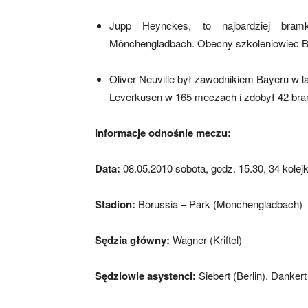
Jupp Heynckes, to najbardziej bramk
Mönchengladbach. Obecny szkoleniowiec Bay
Oliver Neuville był zawodnikiem Bayeru w 
Leverkusen w 165 meczach i zdobył 42 bra
Informacje odnośnie meczu:
Data:
08.05.2010 sobota, godz. 15.30, 34 kolej
Stadion:
Borussia – Park (Monchengladbach)
Sędzia główny:
Wagner (Kriftel)
Sędziowie asystenci:
Siebert (Berlin), Danker