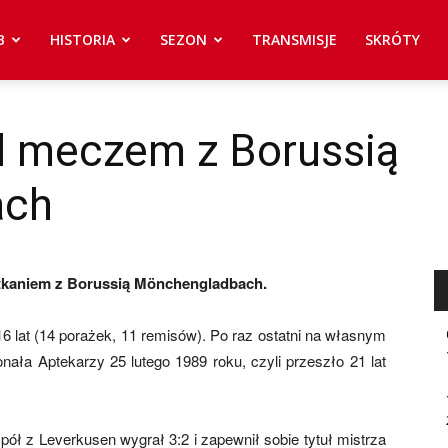
B
HISTORIA
SEZON
TRANSMISJE
SKRÓTY
ed meczem z Borussią
ach
otkaniem z Borussią Mönchengladbach.
6 lat (14 porażek, 11 remisów). Po raz ostatni na własnym
ała Aptekarzy 25 lutego 1989 roku, czyli przeszło 21 lat
ół z Leverkusen wygrał 3:2 i zapewnił sobie tytuł mistrza