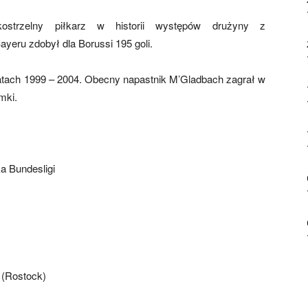
ostrzelny piłkarz w historii występów drużyny z
eru zdobył dla Borussi 195 goli.
latach 1999 – 2004. Obecny napastnik M’Gladbach zagrał w
mki.
ka Bundesligi
t (Rostock)