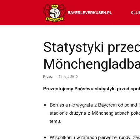
Bayer
KLU
04
Statystyki prz
Mönchengladb
Leverkusen
Przez
-
7 maja 2010
–
Prezentujemy Państwu statystyki przed sp
Borussia nie wygrała z Bayerem od ponad 1
aktualności
stadionie drużyna z Mönchengladbach pokon
temu.
W spotkaniu w ramach pierwszej rundy, zesp
(transfery,