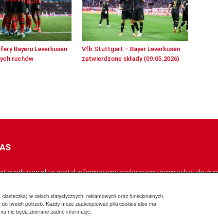
sfery Bayeru Leverkusen
Vfb Stuttgart – Bayer Leverkusen
wych ruchów
zatwierdzone składy (09.05.2026)
NAS
rLeverkusen.pl to portal informacyjny poświęcony niemieckiej drużyni
rowana jest do polskich kibiców Aptekarzy, a jej misją jest popularyz
owszych informacji.
 ciasteczka) w celach statystycznych, reklamowych oraz funkcjonalnych.
 do twoich potrzeb. Każdy może zaakceptować pliki cookies albo ma
emu nie będą zbierane żadne informacje.