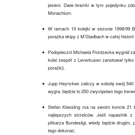
jesieni. Dwie bramki w tym pojedynku zd
Monachium.
mecze,
W ramach 10 kolejki w sezonie 1998/99 B
porażka ekipy z M’Gladbach w całej histori
skład)
Podopieczni Michaela Frontzecka wygrali za
kolei zespół z Leverkusen zanotował tylko
porażki).
Jupp Heynckes zaliczy w sobotę swój 540 m
wygra, będzie to 250 zwycięstwo tego trene
Stefan Kiessling ma na swoim koncie 21 
najlepszych strzelców. Jeśli napastnik 
piłkarza Bundesligi, wtedy będzie drugim, 
tego dokonać.