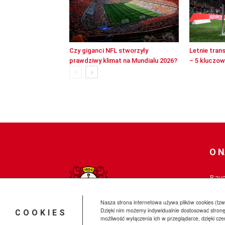
Czy giganci NFL stworzyły
Letnie tran
prawdziwy klimat na Mundialu 2026?
– 5 kluczo
O 
Baye
skie
najn
Nasza strona internetowa używa plików cookies (tzw.
Dzięki nim możemy indywidualnie dostosować stronę
COOKIES
możliwość wyłączenia ich w przeglądarce, dzięki cz