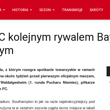
B
HISTORIA
SEZON
TRANSMISJE
SKRÓTY
 kolejnym rywalem Bay
zym
la, z którym rozegra spotkanie towarzyskie w ramach
a około tydzień przed pierwszym oficjalnym meczem,
Waldalgesheim (1. runda Pucharu Niemiec), piłkarze
n FC.
tadium. Southampton to jak na razie najatrakcyjniejszy pod
użyna ta w ostatnim sezonie zajęła ósme miejsce w tabeli