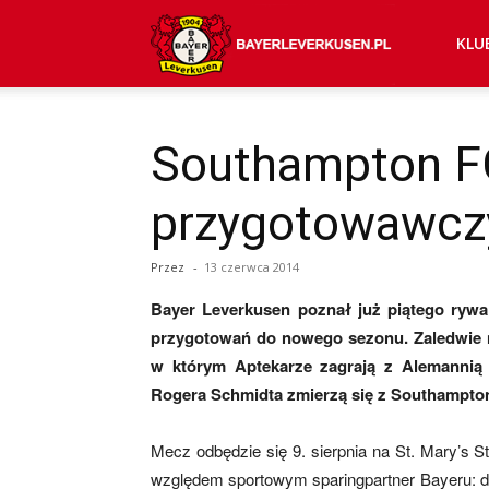
Bayer
KLU
04
Southampton FC
przygotowawc
Leverkusen
Przez
-
13 czerwca 2014
–
Bayer Leverkusen poznał już piątego rywa
przygotowań do nowego sezonu. Zaledwie n
w którym Aptekarze zagrają z Alemannią 
aktualności
Rogera Schmidta zmierzą się z Southampto
Mecz odbędzie się 9. sierpnia na St. Mary’s S
względem sportowym sparingpartner Bayeru: dr
(transfery,