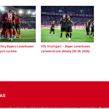
sfery Bayeru Leverkusen
Vfb Stuttgart – Bayer Leverkusen
wych ruchów
zatwierdzone składy (09.05.2026)
NAS
rLeverkusen.pl to portal informacyjny poświęcony niemieckiej drużyni