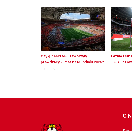
Czy giganci NFL stworzyły
Letnie tran
prawdziwy klimat na Mundialu 2026?
– 5 kluczo
O 
Baye