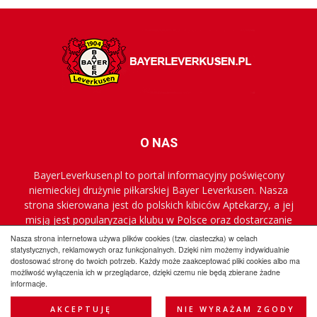
O NAS
BayerLeverkusen.pl to portal informacyjny poświęcony
niemieckiej drużynie piłkarskiej Bayer Leverkusen. Nasza
strona skierowana jest do polskich kibiców Aptekarzy, a jej
misją jest popularyzacja klubu w Polsce oraz dostarczanie
najnowszych informacji.
Nasza strona internetowa używa plików cookies (tzw. ciasteczka) w celach
statystycznych, reklamowych oraz funkcjonalnych. Dzięki nim możemy indywidualnie
dostosować stronę do twoich potrzeb. Każdy może zaakceptować pliki cookies albo ma
możliwość wyłączenia ich w przeglądarce, dzięki czemu nie będą zbierane żadne
Regulamin
Współpraca
Reklama
Polityka prywatności
informacje.
Kontakt
AKCEPTUJĘ
NIE WYRAŻAM ZGODY
© BayerLeverkusen.pl 2009-2025 All Rights Reserved.