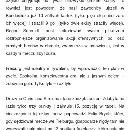
często przyjmuje od rywali niezwykle groźne kontry. To
również jest powodem, że nasi zawodnicy ujrzeli w
Bundeslidze już 10 żółtych kartek (tylko pięć ekip obejrzało
mecze,
ich więcej) i stracili 9 goli (tylko dwie ekipy straciły więcej).
Roger Schmidt musi zakodować swoim piłkarzom
roztropniejsze organizowanie akcji ofensywnych, bo ilość
skład)
prostych błędów w obronie, zwłaszcza w ustawieniu, jest w
każdym meczu zbyt duża.
Freiburg jest idealnym rywalem, by wprowadzić ten plan w
życie. Spokojna, konsekwentna gra, ale z jasnym celem –
zdobycia gola. Tylko tyle – i aż tyle.
Drużyna Christiana Streicha słabo zaczęła sezon. Zdobyła na
razie tylko trzy punkty i zajmuje 15. pozycję w tabeli. Na
nieszczęście tej ekipy mecz poprowadzi Felix Brych, który,
gdy sędziował mecze we Freiburgu, gospodarze nigdy tam nie
wygrywali; natomiast na 13 spotkań Aptekarzy, które ostatnio