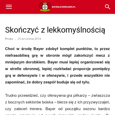
Bayer
Skończyć z lekkomyślnością
04
Przez
-
25 września 2014
Choć w środę Bayer zdobył komplet punktów, to przez
Leverkusen
niefrasobliwą grę w obronie mógł zakończyć mecz z
mniejszym dorobkiem. Bayer musi lepiej organizować się
w strefie obronnej, lepiej rozkładać proporcje pomiędzy
–
grą w defensywie i w ofensywie, i przede wszystkim nie
zapominać, że dobry zespół buduje się od tyłu.
aktualności
Trudno przewidzieć, czy ofensywna gra piłkarzy – zwłaszcza
z bocznych sektorów boiska – bierze się z ich przyzwyczajeń,
czy zaleceń trenera. Bayer od początku sezonu bardzo
(transfery,