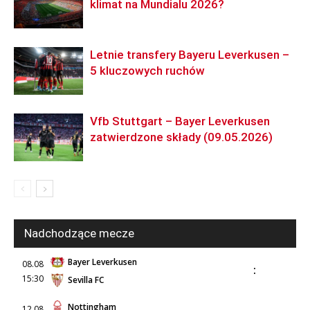
klimat na Mundialu 2026?
Letnie transfery Bayeru Leverkusen –
5 kluczowych ruchów
Vfb Stuttgart – Bayer Leverkusen
zatwierdzone składy (09.05.2026)
Nadchodzące mecze
Bayer Leverkusen
08.08
:
15:30
Sevilla FC
Nottingham
12.08