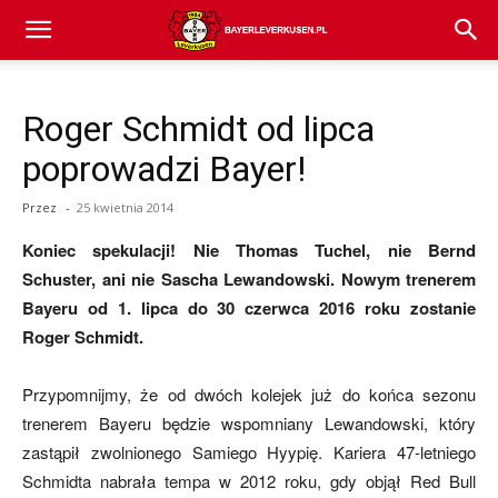
Bayer
Roger Schmidt od lipca
04
poprowadzi Bayer!
Przez
-
25 kwietnia 2014
Leverkusen
Koniec spekulacji! Nie Thomas Tuchel, nie Bernd
Schuster, ani nie Sascha Lewandowski. Nowym trenerem
Bayeru od 1. lipca do 30 czerwca 2016 roku zostanie
–
Roger Schmidt.
Przypomnijmy, że od dwóch kolejek już do końca sezonu
aktualności
trenerem Bayeru będzie wspomniany Lewandowski, który
zastąpił zwolnionego Samiego Hyypię. Kariera 47-letniego
Schmidta nabrała tempa w 2012 roku, gdy objął Red Bull
(transfery,