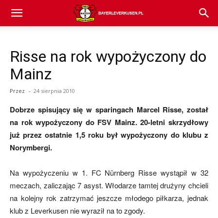
Bayer
Risse na rok wypożyczony do
04
Mainz
Przez
-
24 sierpnia 2010
Leverkusen
Dobrze spisujący się w sparingach Marcel Risse, został
na rok wypożyczony do FSV Mainz. 20-letni skrzydłowy
już przez ostatnie 1,5 roku był wypożyczony do klubu z
–
Norymbergi.
Na wypożyczeniu w 1. FC Nürnberg Risse wystąpił w 32
aktualności
meczach, zaliczając 7 asyst. Włodarze tamtej drużyny chcieli
na kolejny rok zatrzymać jeszcze młodego piłkarza, jednak
klub z Leverkusen nie wyraził na to zgody.
(transfery,