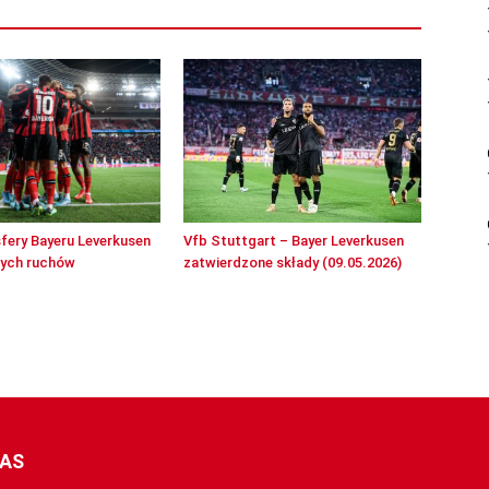
sfery Bayeru Leverkusen
Vfb Stuttgart – Bayer Leverkusen
wych ruchów
zatwierdzone składy (09.05.2026)
NAS