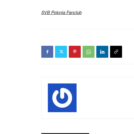
SVB Polonia Fanclub
mecze,
skład)