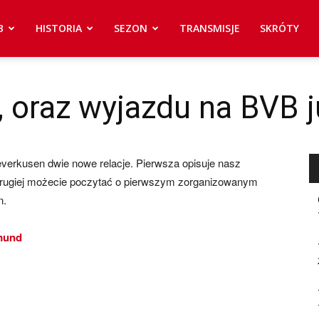
B
HISTORIA
SEZON
TRANSMISJE
SKRÓTY
u, oraz wyjazdu na BVB 
erkusen dwie nowe relacje. Pierwsza opisuje nasz
drugiej możecie poczytać o pierwszym zorganizowanym
n.
tmund