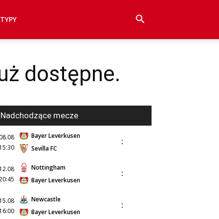
TYPY
już dostępne.
Nadchodzące mecze
Bayer Leverkusen
08.08
:
15:30
Sevilla FC
Nottingham
12.08
:
20:45
Bayer Leverkusen
Newcastle
15.08
:
16:00
Bayer Leverkusen