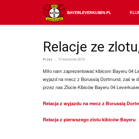
Bayer
KLU
04
Relacje ze zlot
Przez
-
15 kwietnia 2010
Leverkusen
Miło nam zaprezentować kibicom Bayeru 04 Lev
wyjazd na mecz z Borussią Dortmund, zaś w 
–
przez nas Zlocie Kibiców Bayeru 04 Leverkuse
Relacja z wyjazdu na mecz z Borussią Dor
aktualności
Relacja z pierwszego zlotu kibiców Bayeru
(transfery,