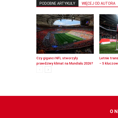
PODOBNE ARTYKUŁY
WIĘCEJ OD AUTORA
Czy giganci NFL stworzyły
Letnie tran
prawdziwy klimat na Mundialu 2026?
– 5 kluczo
O 