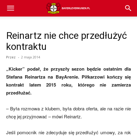
Bayer
Reinartz nie chce przedłużyć
04
kontraktu
Przez
-
2 maja 2014
Leverkusen
„Kicker” podał, że przyszły sezon będzie ostatnim dla
Stefana Reinartza na BayArenie. Piłkarzowi kończy się
kontrakt latem 2015 roku, którego nie zamierza
–
przedłużać.
– Była rozmowa z klubem, była dobra oferta, ale na razie nie
aktualności
chcę jej przyjmować – mówi Reinartz.
Jeśli pomocnik nie zdecyduje się przedłużyć umowy, za rok
(transfery,