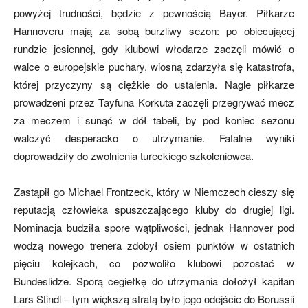
powyżej trudności, będzie z pewnością Bayer. Piłkarze
Hannoveru mają za sobą burzliwy sezon: po obiecującej
rundzie jesiennej, gdy klubowi włodarze zaczęli mówić o
walce o europejskie puchary, wiosną zdarzyła się katastrofa,
której przyczyny są ciężkie do ustalenia. Nagle piłkarze
prowadzeni przez Tayfuna Korkuta zaczęli przegrywać mecz
za meczem i sunąć w dół tabeli, by pod koniec sezonu
walczyć desperacko o utrzymanie. Fatalne wyniki
doprowadziły do zwolnienia tureckiego szkoleniowca.
Zastąpił go Michael Frontzeck, który w Niemczech cieszy się
reputacją człowieka spuszczającego kluby do drugiej ligi.
Nominacja budziła spore wątpliwości, jednak Hannover pod
wodzą nowego trenera zdobył osiem punktów w ostatnich
pięciu kolejkach, co pozwoliło klubowi pozostać w
Bundeslidze. Sporą cegiełkę do utrzymania dołożył kapitan
Lars Stindl – tym większą stratą było jego odejście do Borussii