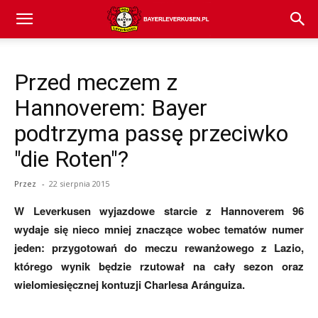
Bayer
Przed meczem z
04
Hannoverem: Bayer
podtrzyma passę przeciwko
Leverkusen
"die Roten"?
Przez
-
22 sierpnia 2015
–
W Leverkusen wyjazdowe starcie z Hannoverem 96
wydaje się nieco mniej znaczące wobec tematów numer
jeden: przygotowań do meczu rewanżowego z Lazio,
aktualności
którego wynik będzie rzutował na cały sezon oraz
wielomiesięcznej kontuzji Charlesa Aránguiza.
(transfery,