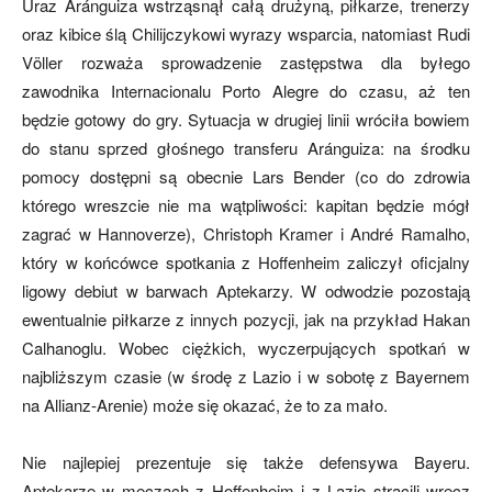
Uraz Aránguiza wstrząsnął całą drużyną, piłkarze, trenerzy
oraz kibice ślą Chilijczykowi wyrazy wsparcia, natomiast Rudi
Völler rozważa sprowadzenie zastępstwa dla byłego
mecze,
zawodnika Internacionalu Porto Alegre do czasu, aż ten
będzie gotowy do gry. Sytuacja w drugiej linii wróciła bowiem
do stanu sprzed głośnego transferu Aránguiza: na środku
skład)
pomocy dostępni są obecnie Lars Bender (co do zdrowia
którego wreszcie nie ma wątpliwości: kapitan będzie mógł
zagrać w Hannoverze), Christoph Kramer i André Ramalho,
który w końcówce spotkania z Hoffenheim zaliczył oficjalny
ligowy debiut w barwach Aptekarzy. W odwodzie pozostają
ewentualnie piłkarze z innych pozycji, jak na przykład Hakan
Calhanoglu. Wobec ciężkich, wyczerpujących spotkań w
najbliższym czasie (w środę z Lazio i w sobotę z Bayernem
na Allianz-Arenie) może się okazać, że to za mało.
Nie najlepiej prezentuje się także defensywa Bayeru.
Aptekarze w meczach z Hoffenheim i z Lazio stracili wręcz