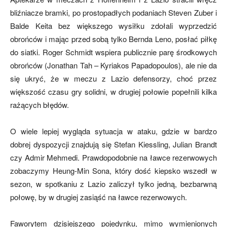
bliźniacze bramki, po prostopadłych podaniach Steven Zuber i
Balde Keita bez większego wysiłku zdołali wyprzedzić
obrońców i mając przed sobą tylko Bernda Leno, posłać piłkę
do siatki. Roger Schmidt wspiera publicznie parę środkowych
obrońców (Jonathan Tah – Kyriakos Papadopoulos), ale nie da
się ukryć, że w meczu z Lazio defensorzy, choć przez
większość czasu gry solidni, w drugiej połowie popełnili kilka
rażących błędów.
O wiele lepiej wygląda sytuacja w ataku, gdzie w bardzo
dobrej dyspozycji znajdują się Stefan Kiessling, Julian Brandt
czy Admir Mehmedi. Prawdopodobnie na ławce rezerwowych
zobaczymy Heung-Min Sona, który dość kiepsko wszedł w
sezon, w spotkaniu z Lazio zaliczył tylko jedną, bezbarwną
połowę, by w drugiej zasiąść na ławce rezerwowych.
Faworytem dzisiejszego pojedynku, mimo wymienionych