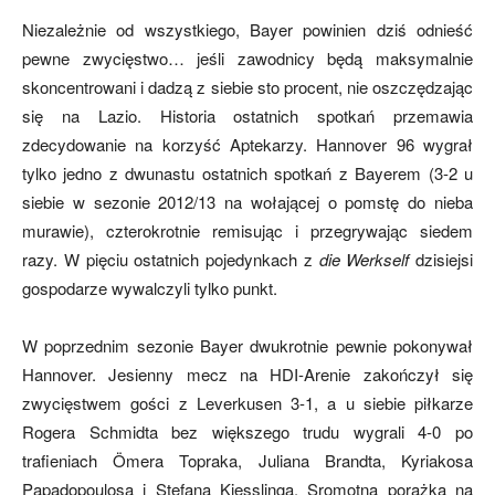
Niezależnie od wszystkiego, Bayer powinien dziś odnieść
pewne zwycięstwo… jeśli zawodnicy będą maksymalnie
skoncentrowani i dadzą z siebie sto procent, nie oszczędzając
się na Lazio. Historia ostatnich spotkań przemawia
zdecydowanie na korzyść Aptekarzy. Hannover 96 wygrał
tylko jedno z dwunastu ostatnich spotkań z Bayerem (3-2 u
siebie w sezonie 2012/13 na wołającej o pomstę do nieba
murawie), czterokrotnie remisując i przegrywając siedem
razy. W pięciu ostatnich pojedynkach z
die Werkself
dzisiejsi
gospodarze wywalczyli tylko punkt.
W poprzednim sezonie Bayer dwukrotnie pewnie pokonywał
Hannover. Jesienny mecz na HDI-Arenie zakończył się
zwycięstwem gości z Leverkusen 3-1, a u siebie piłkarze
Rogera Schmidta bez większego trudu wygrali 4-0 po
trafieniach Ömera Topraka, Juliana Brandta, Kyriakosa
Papadopoulosa i Stefana Kiesslinga. Sromotna porażka na