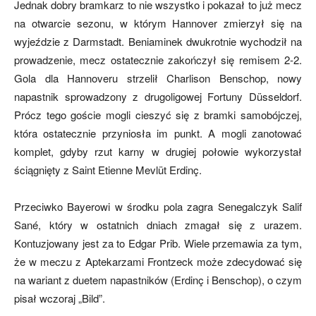
Jednak dobry bramkarz to nie wszystko i pokazał to już mecz
na otwarcie sezonu, w którym Hannover zmierzył się na
wyjeździe z Darmstadt. Beniaminek dwukrotnie wychodził na
prowadzenie, mecz ostatecznie zakończył się remisem 2-2.
Gola dla Hannoveru strzelił Charlison Benschop, nowy
napastnik sprowadzony z drugoligowej Fortuny Düsseldorf.
Prócz tego goście mogli cieszyć się z bramki samobójczej,
która ostatecznie przyniosła im punkt. A mogli zanotować
komplet, gdyby rzut karny w drugiej połowie wykorzystał
ściągnięty z Saint Etienne
Mevlüt Erdinç.
Przeciwko Bayerowi w środku pola zagra Senegalczyk Salif
Sané, który w ostatnich dniach zmagał się z urazem.
Kontuzjowany jest za to Edgar Prib. Wiele przemawia za tym,
że w meczu z Aptekarzami Frontzeck może zdecydować się
na wariant z duetem napastników (Erdinç i Benschop), o czym
pisał wczoraj „Bild”.