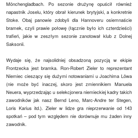
Mönchengladbach. Po sezonie drużynę opuścił również
napastnik Joselu, który obrał kierunek brytyjski, a konkretnie
Stoke. Obaj panowie zdobyli dla Hannoveru osiemnaście
bramek, czyli prawie połowę (łącznie było ich czterdzieści)
trafień, jakie w zeszłym sezonie zanotował klub z Dolnej
Saksonii.
Wydaje się, że najsolidniej obsadzoną pozycją w ekipie
Frontzecka jest bramka. Ron-Robert Zieler to reprezentant
Niemiec cieszący się dużymi notowaniami u Joachima Löwa
(nie może być inaczej, skoro jest zmiennikiem Manuela
Neuera, wyprzedzając u selekcjonera niemieckiej kadry takich
zawodników jak nasz Bernd Leno, Marc-Andre ter Stegen,
Loris Karius itd.). Zieler w lidze gra nieprzerwanie od 143
spotkań – pod tym względem nie dorównuje mu żaden inny
zawodnik.