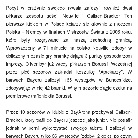
Pobyt w drużynie swojego rywala zaliczyli również dwaj
piłkarze zespołu gości: Neuville i Callsen-Bracker. Ten
pierwszy kibicom w Polsce kojarzy się głównie z meczem
Polska – Niemcy w finałach Mistrzostw Świata z 2006 roku,
które były rozgrywane za naszą zachodnią granicą.
Wprowadzony w 71 minucie na boisko Neuville, zdobył w
doliczonym czasie gry bramkę dającą 3 punkty gospodarzom
imprezy. Oliver był już wtedy piłkarzem Borussi. Wcześniej
przez pięć sezonów zakładał koszulkę ?Aptekarzy”. W
barwach Bayeru zaliczył 165 występów w Bundeslidze,
zdobywając w niej 42 bramki. W tym sezonie ciągle czeka na
premierowe trafienie dla Borussi.
Przez 10 sezonów w klubie z BayArena przebywał Callsen-
Bracker, który trafił do Bayeru jeszcze jako junior. Nie potrafił
jednak w pełni wykorzystać swojego talentu i zaliczył w
barwach Bayeru tylko 36 występów (zdobył 2 gole), po czym