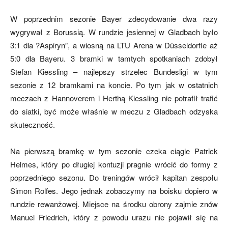
W poprzednim sezonie Bayer zdecydowanie dwa razy
wygrywał z Borussią. W rundzie jesiennej w Gladbach było
mecze,
3:1 dla ?Aspiryn”, a wiosną na LTU Arena w Düsseldorfie aż
5:0 dla Bayeru. 3 bramki w tamtych spotkaniach zdobył
Stefan Kiessling – najlepszy strzelec Bundesligi w tym
skład)
sezonie z 12 bramkami na koncie. Po tym jak w ostatnich
meczach z Hannoverem i Herthą Kiessling nie potrafił trafić
do siatki, być może właśnie w meczu z Gladbach odzyska
skuteczność.
Na pierwszą bramkę w tym sezonie czeka ciągle Patrick
Helmes, który po długiej kontuzji pragnie wrócić do formy z
poprzedniego sezonu. Do treningów wrócił kapitan zespołu
Simon Rolfes. Jego jednak zobaczymy na boisku dopiero w
rundzie rewanżowej. Miejsce na środku obrony zajmie znów
Manuel Friedrich, który z powodu urazu nie pojawił się na