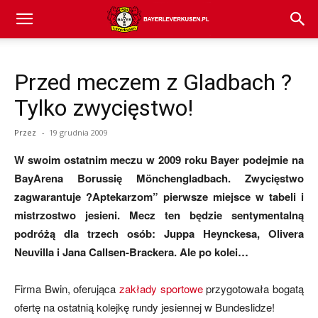
Bayer
Przed meczem z Gladbach ?
04
Tylko zwycięstwo!
Przez
-
19 grudnia 2009
Leverkusen
W swoim ostatnim meczu w 2009 roku Bayer podejmie na
BayArena Borussię Mönchengladbach. Zwycięstwo
zagwarantuje ?Aptekarzom” pierwsze miejsce w tabeli i
–
mistrzostwo jesieni. Mecz ten będzie sentymentalną
podróżą dla trzech osób: Juppa Heynckesa, Olivera
Neuvilla i Jana Callsen-Brackera. Ale po kolei…
aktualności
Firma Bwin, oferująca
zakłady sportowe
przygotowała bogatą
ofertę na ostatnią kolejkę rundy jesiennej w Bundeslidze!
(transfery,