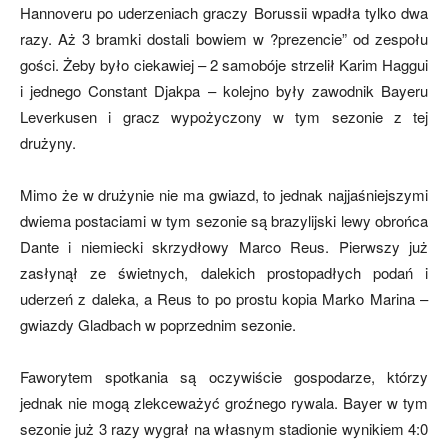
Hannoveru po uderzeniach graczy Borussii wpadła tylko dwa
razy. Aż 3 bramki dostali bowiem w ?prezencie” od zespołu
gości. Żeby było ciekawiej – 2 samobóje strzelił Karim Haggui
i jednego Constant Djakpa – kolejno były zawodnik Bayeru
Leverkusen i gracz wypożyczony w tym sezonie z tej
drużyny.
Mimo że w drużynie nie ma gwiazd, to jednak najjaśniejszymi
dwiema postaciami w tym sezonie są brazylijski lewy obrońca
Dante i niemiecki skrzydłowy Marco Reus. Pierwszy już
zasłynął ze świetnych, dalekich prostopadłych podań i
uderzeń z daleka, a Reus to po prostu kopia Marko Marina –
gwiazdy Gladbach w poprzednim sezonie.
Faworytem spotkania są oczywiście gospodarze, którzy
jednak nie mogą zlekceważyć groźnego rywala. Bayer w tym
sezonie już 3 razy wygrał na własnym stadionie wynikiem 4:0