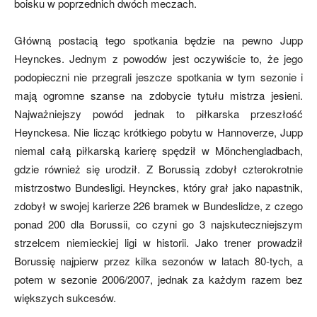
boisku w poprzednich dwóch meczach.
Główną postacią tego spotkania będzie na pewno Jupp
Heynckes. Jednym z powodów jest oczywiście to, że jego
podopieczni nie przegrali jeszcze spotkania w tym sezonie i
mają ogromne szanse na zdobycie tytułu mistrza jesieni.
Najważniejszy powód jednak to piłkarska przeszłość
Heynckesa. Nie licząc krótkiego pobytu w Hannoverze, Jupp
niemal całą piłkarską karierę spędził w Mönchengladbach,
gdzie również się urodził. Z Borussią zdobył czterokrotnie
mistrzostwo Bundesligi. Heynckes, który grał jako napastnik,
zdobył w swojej karierze 226 bramek w Bundeslidze, z czego
ponad 200 dla Borussii, co czyni go 3 najskuteczniejszym
strzelcem niemieckiej ligi w historii. Jako trener prowadził
Borussię najpierw przez kilka sezonów w latach 80-tych, a
potem w sezonie 2006/2007, jednak za każdym razem bez
większych sukcesów.