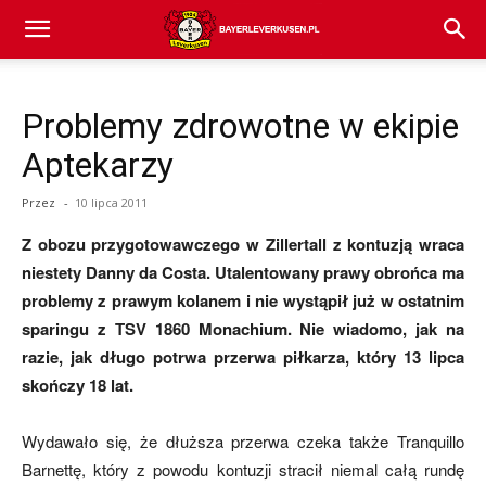
Bayer
Problemy zdrowotne w ekipie
04
Aptekarzy
Przez
-
10 lipca 2011
Leverkusen
Z obozu przygotowawczego w Zillertall z kontuzją wraca
niestety Danny da Costa. Utalentowany prawy obrońca ma
problemy z prawym kolanem i nie wystąpił już w ostatnim
–
sparingu z TSV 1860 Monachium. Nie wiadomo, jak na
razie, jak długo potrwa przerwa piłkarza, który 13 lipca
skończy 18 lat.
aktualności
Wydawało się, że dłuższa przerwa czeka także Tranquillo
Barnettę, który z powodu kontuzji stracił niemal całą rundę
(transfery,