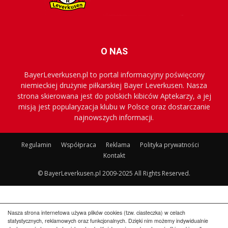
O NAS
BayerLeverkusen.pl to portal informacyjny poświęcony
niemieckiej drużynie piłkarskiej Bayer Leverkusen. Nasza
strona skierowana jest do polskich kibiców Aptekarzy, a jej
misją jest popularyzacja klubu w Polsce oraz dostarczanie
najnowszych informacji.
Regulamin
Współpraca
Reklama
Polityka prywatności
Kontakt
© BayerLeverkusen.pl 2009-2025 All Rights Reserved.
Nasza strona internetowa używa plików cookies (tzw. ciasteczka) w celach
statystycznych, reklamowych oraz funkcjonalnych. Dzięki nim możemy indywidualnie