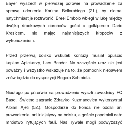
Bayer wyszedł w pierwszej połowie na prowadzenie za
sprawą uderzenia Karima Bellarabiego (21.), by niemal
natychmiast je roztrwonić. Breel Embolo wbiegł w lukę między
mecze,
dwójką środkowych obrońców gości a golkiperem Dario
Kresicem, nie mając najmniejszych kłopotów z
wykończeniem.
skład)
Przed przerwą boisko wskutek kontuzji musiał opuścić
kapitan Aptekarzy, Lars Bender. Na szczęście uraz nie jest
poważny i wszystko wskazuje na to, że pomocnik niebawem
znów będzie do dyspozycji Rogera Schmidta.
Niedługo po przerwie na prowadzenie wyszli zawodnicy FC
Basel. Świetne zagranie Zdravko Kuzmanovica wykorzystał
Albian Ajeti (52.). Gospodarze do końca nie oddali ani
prowadzenia, ani inicjatywy na boisku, a goście popełniali całe
mnóstwo irytujących fauli. Nasi rywale mogli podwyższyć