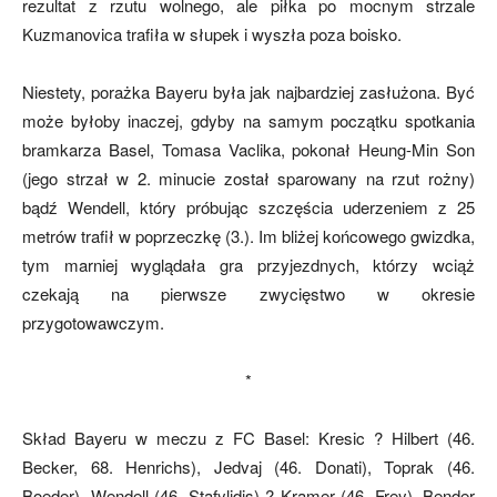
rezultat z rzutu wolnego, ale piłka po mocnym strzale
Kuzmanovica trafiła w słupek i wyszła poza boisko.
Niestety, porażka Bayeru była jak najbardziej zasłużona. Być
może byłoby inaczej, gdyby na samym początku spotkania
bramkarza Basel, Tomasa Vaclika, pokonał Heung-Min Son
(jego strzał w 2. minucie został sparowany na rzut rożny)
bądź Wendell, który próbując szczęścia uderzeniem z 25
metrów trafił w poprzeczkę (3.). Im bliżej końcowego gwizdka,
tym marniej wyglądała gra przyjezdnych, którzy wciąż
czekają na pierwsze zwycięstwo w okresie
przygotowawczym.
*
Skład Bayeru w meczu z FC Basel:
Kresic ? Hilbert (46.
Becker, 68. Henrichs), Jedvaj (46. Donati), Toprak (46.
Boeder), Wendell (46. Stafylidis) ? Kramer (46. Frey), Bender