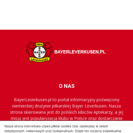
O NAS
BayerLeverkusen.pl to portal informacyjny poświęcony
niemieckiej drużynie piłkarskiej Bayer Leverkusen. Nasza
strona skierowana jest do polskich kibiców Aptekarzy, a jej
misją jest popularyzacja klubu w Polsce oraz dostarczanie
najnowszych informacji.
Nasza strona internetowa używa plików cookies (tzw. ciasteczka) w celach
statystycznych, reklamowych oraz funkcjonalnych. Dzięki nim możemy indywidualnie