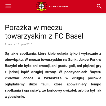
Bayer
Porażka w meczu
04
towarzyskim z FC Basel
Przez
-
16 lipca 2015
Leverkusen
Są takie spotkania, które kibic ogląda tylko i wyłącznie z
obowiązku. W meczu towarzyskim na Sankt Jakob-Park w
Bazylei nie było ani emocji, ani gradu goli, ani pięknej gry
–
z jednej bądź drugiej strony. W poczynaniach Bayeru
królował chaos, a zwłaszcza w drugiej połowie
oglądaliśmy dużo fauli, które spowalniały tempo
aktualności
spotkania i sprawiały, że końcowy gwizdek arbitra był jak
wybawienie.
(transfery,