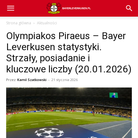
Bayer
Strona główna
Aktualności
Olympiakos Piraeus – Bayer
04
Leverkusen statystyki.
Strzały, posiadanie i
Leverkusen
kluczowe liczby (20.01.2026)
Przez
Kamil Szatkowski
-
21 stycznia 2026
–
aktualności
(transfery,