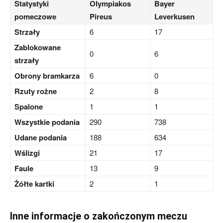
Statystyki
Olympiakos
Bayer
pomeczowe
Pireus
Leverkusen
Strzały
6
17
Zablokowane
0
6
strzały
Obrony bramkarza
6
0
Rzuty rożne
2
8
Spalone
1
1
Wszystkie podania
290
738
Udane podania
188
634
Wślizgi
21
17
Faule
13
9
Żółte kartki
2
1
Inne informacje o zakończonym meczu