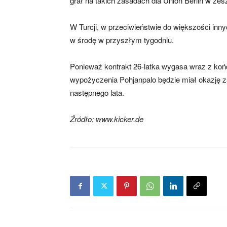
grał na takich zasadach dla Union Berlin w ze
W Turcji, w przeciwieństwie do większości innyc
w środę w przyszłym tygodniu.
Ponieważ kontrakt 26-latka wygasa wraz z ko
wypożyczenia Pohjanpalo będzie miał okazję z
następnego lata.
Źródło: www.kicker.de