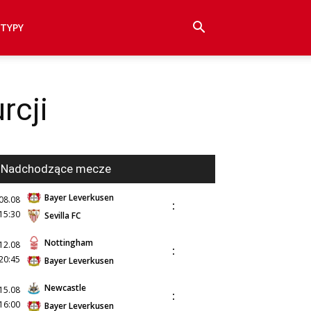
TYPY
rcji
Nadchodzące mecze
Bayer Leverkusen
08.08
:
15:30
Sevilla FC
Nottingham
12.08
:
20:45
Bayer Leverkusen
Newcastle
15.08
:
16:00
Bayer Leverkusen