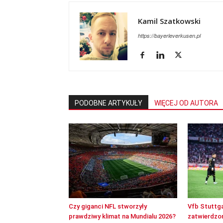
Kamil Szatkowski
https://bayerleverkusen.pl
PODOBNE ARTYKUŁY
WIĘCEJ OD AUTORA
Czy giganci NFL stworzyły
Vfb Stuttga
prawdziwy klimat na Mundialu 2026?
zatwierdzon