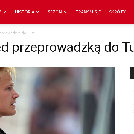
B
HISTORIA
SEZON
TRANSMISJE
SKRÓTY
eprowadzką do Turcji
ed przeprowadzką do Tu