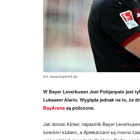
mecze,
skład)
fot. www.bayer04.de
W Bayer Leverkusen Joel Pohjanpalo jest ty
Lukasem Alario. Wygląda jednak na to, że dni
BayArena
są policzone.
Jak donosi
Kicker,
napastnik Bayer Leverkusen
tureckim klubem, a
Aptekarzami
są mocno zaaw