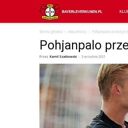
Bayer
KLU
Strona główna
Aktualności
Pohjanpalo przed prz
04
Pohjanpalo prz
Leverkusen
Przez
Kamil Szatkowski
-
5 września 2021
–
aktualności
(transfery,