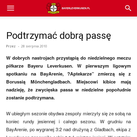
Bayer
Podtrzymać dobrą passę
04
Przez
-
28 sierpnia 2010
W dobrych nastrojach przystąpią do niedzielnego meczu
Leverkusen
piłkarze Bayeru Leverkusen. W pierwszym ligowym
spotkaniu na BayArenie, ?Aptekarze” zmierzą się z
Borussią Mönchengladbach. Miejscowi kibice mają
–
nadzieję, że zwycięska passa w niedzielne popołudnie
zostanie podtrzymana.
aktualności
W ubiegłym sezonie obydwa zespoły mierzyły się ze sobą na
koniec rundy jesiennej i całego sezonu. W grudniu na
BayArenie, po wygranej 3:2 nad drużyną z Gladbach, ekipa z
(transfery,