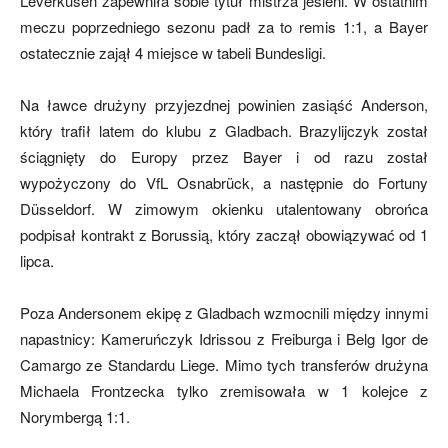
Leverkusen zapewniła sobie tytuł mistrza jesieni. W ostatnim
meczu poprzedniego sezonu padł za to remis 1:1, a Bayer
ostatecznie zajął 4 miejsce w tabeli Bundesligi.
mecze,
Na ławce drużyny przyjezdnej powinien zasiąść Anderson,
który trafił latem do klubu z Gladbach. Brazylijczyk został
skład)
ściągnięty do Europy przez Bayer i od razu został
wypożyczony do VfL Osnabrück, a następnie do Fortuny
Düsseldorf. W zimowym okienku utalentowany obrońca
podpisał kontrakt z Borussią, który zaczął obowiązywać od 1
lipca.
Poza Andersonem ekipę z Gladbach wzmocnili między innymi
napastnicy: Kameruńczyk Idrissou z Freiburga i Belg Igor de
Camargo ze Standardu Liege. Mimo tych transferów drużyna
Michaela Frontzecka tylko zremisowała w 1 kolejce z
Norymbergą 1:1.