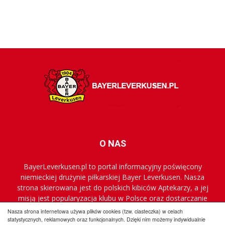
O NAS
BayerLeverkusen.pl to portal informacyjny poświęcony
niemieckiej drużynie piłkarskiej Bayer Leverkusen. Nasza
strona skierowana jest do polskich kibiców Aptekarzy, a jej
misją jest popularyzacja klubu w Polsce oraz dostarczanie
najnowszych informacji.
Nasza strona internetowa używa plików cookies (tzw. ciasteczka) w celach
statystycznych, reklamowych oraz funkcjonalnych. Dzięki nim możemy indywidualnie