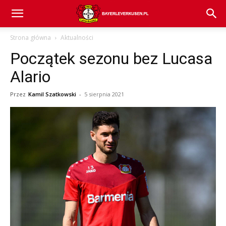
Bayer
Strona główna
Aktualności
Początek sezonu bez Lucasa
04
Alario
Przez
Kamil Szatkowski
-
5 sierpnia 2021
Leverkusen
–
aktualności
(transfery,