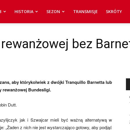
B
HISTORIA
SEZON
TRANSMISJE
SKRÓTY
 rewanżowej bez Barnet
ns, aby którykolwiek z dwójki Tranquillo Barnetta lub
y rewanżowej Bundesligi.
bin Dutt.
zylijczyk jak i Szwajcar mieli być ważną alternatywą w
e: „Żaden z nich nie jest wystarczająco gotowy, aby podjąć