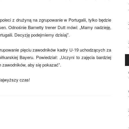
oleci z drużyną na zgrupowanie w Portugalii, tylko będzie
sen. Odnośnie Barnetty trener Dutt mówi: „Mamy nadzieję,
tugalii. Decyzję podejmiemy dzisiaj”.
zgrupowanie pięciu zawodników kadry U-19 uchodzących za
łkarskiej Bayeru. Powiedział: „Uczyni to zajęcia bardziej
h zawodników, aby się pokazać”.
Najwyższy czas!