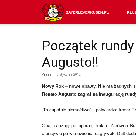
Bayer
KLU
04
Początek rundy
Augusto!!
Leverkusen
Przez
-
3 stycznia 2012
–
Nowy Rok – nowe obawy. Nie ma żadnych sza
Renato Augusto zagrał na inaugurację rund
aktualności
„To zupełnie niemożliwe” – potwierdza trener Ro
Obaj pauzują po operacji kolan. Zarówno Bra
ofensywie po wznowieniu rozgrywek. Dutt dodaj
(transfery,