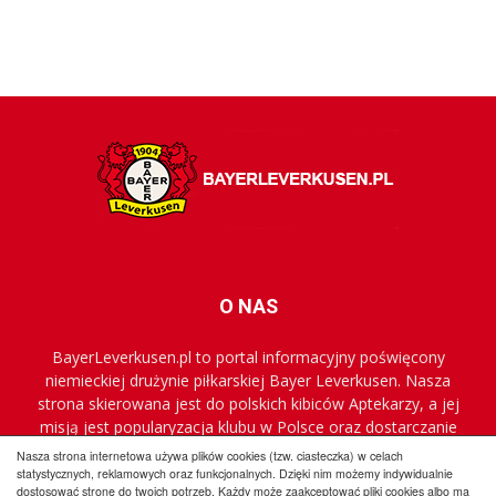
O NAS
BayerLeverkusen.pl to portal informacyjny poświęcony
niemieckiej drużynie piłkarskiej Bayer Leverkusen. Nasza
strona skierowana jest do polskich kibiców Aptekarzy, a jej
misją jest popularyzacja klubu w Polsce oraz dostarczanie
najnowszych informacji.
Nasza strona internetowa używa plików cookies (tzw. ciasteczka) w celach
statystycznych, reklamowych oraz funkcjonalnych. Dzięki nim możemy indywidualnie
dostosować stronę do twoich potrzeb. Każdy może zaakceptować pliki cookies albo ma