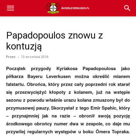
Bayer
Papadopoulos znowu z
04
kontuzją
Przez
-
13 września 2014
Leverkusen
Początek przygody Kyriakosa Papadopoulosa jako
piłkarza Bayeru Leverkusen można określić mianem
falstartu. Obrońca, który przez cały poprzedni rok starał
–
się przezwyciężyć kłopoty z kolanem, już na wstępie
sezonu z powodu właśnie urazu kolana zmuszony był do
przymusowej pauzy. Skorzystał z tego Emir Spahic, który
aktualności
– przynajmniej jak na razie – obronił swoją pozycję
środkowego obrońcy numer dwa w zespole, co daje mu
przywilej regularnych występów u boku Ömera Topraka.
(transfery,