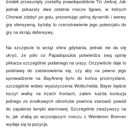
środek przesunięty zostałby prawdopodobnie Tin Jedvaj. Jak
jednak pokazały dwa ostatnie mecze ligowe, w których
Chorwat zdobył po golu, prezentując pełną dynamiki i werwy
grę ofensywną, byłoby to marnotrawienie jego potencjału do
gry na skraju defensywy.
Na szczęście to wciąż sfera gdybania, jednak nie da się
ukryć, że póki co Papadopoulos potwierdza swą opinię
piłkarza szczególnie podatnego na urazy. Oczywiście daje to
podstawę do zastanowienia się, czy aby na pewno jego
sprowadzenie na BayArenę było do końca przemyślane,
szczególnie wobec wypożyczenia Wollscheida. Bayer będzie
toczył walkę na trzech frontach, zatem każda kontuzja
jednego ze środkowych obrońców powinna stanowić powód
do zapalenia lampki alarmowej. Szczególnie zważywszy na
to, jak słabą po wczorajszym meczu z Werderem Bremen
wydaje się ta pozycja.