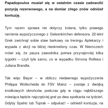
Papadopoulos musiał się w ostatnim czasie zadowolić
pozycją rezerwowego, a na domiar złego znów odniósł
kontuzję.
mecze,
Tym razem sprawa nie dotyczy kolana, tylko prawego
ramienia wypożyczonego z Gelsenkirchen defensora. 22-letni
skład)
Grek zwichnął sobie staw barkowy na treningu Aptekarzy i
wypada z akcji na bliżej nieokreślony czas. W Niemczech
mówi się, że pauza zawodnika potrwa przynajmniej kilka
tygodni – czyli tyle samo, co w wypadku Simona Rolfesa i
Juliana Brandta.
Tak więc Bayer – w obliczu niedawnego wypożyczenia
Philippa Wollscheida do FSV Mainz – zostaje z dwójką
środkowych obrońców, podczas gdy w ciągu najbliższego
miesiąca będzie najczęściej grał po dwa spotkania na tydzień.
Gdyby Spahic lub Toprak – odpukać! – odnieśli kontuzje, na