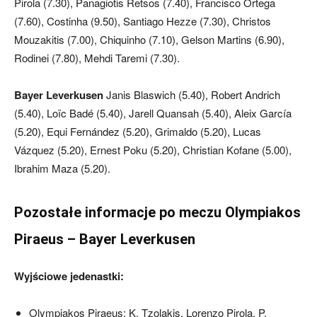
Pirola (7.30), Panagiotis Retsos (7.40), Francisco Ortega
(7.60), Costinha (9.50), Santiago Hezze (7.30), Christos
Mouzakitis (7.00), Chiquinho (7.10), Gelson Martins (6.90),
Rodinei (7.80), Mehdi Taremi (7.30).
Bayer Leverkusen
Janis Blaswich (5.40), Robert Andrich
(5.40), Loïc Badé (5.40), Jarell Quansah (5.40), Aleix García
(5.20), Equi Fernández (5.20), Grimaldo (5.20), Lucas
Vázquez (5.20), Ernest Poku (5.20), Christian Kofane (5.00),
Ibrahim Maza (5.20).
Pozostałe informacje po meczu Olympiakos
Piraeus – Bayer Leverkusen
Wyjściowe jedenastki:
Olympiakos Piraeus: K. Tzolakis, Lorenzo Pirola, P.