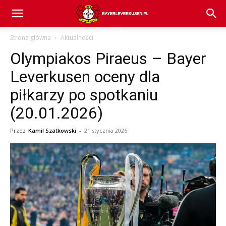
Bayer
Strona główna
Aktualności
Olympiakos Piraeus – Bayer
04
Leverkusen oceny dla
piłkarzy po spotkaniu
Leverkusen
(20.01.2026)
Przez
Kamil Szatkowski
-
21 stycznia 2026
–
aktualności
(transfery,