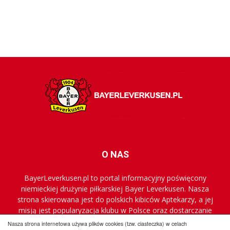
O NAS
BayerLeverkusen.pl to portal informacyjny poświęcony
niemieckiej drużynie piłkarskiej Bayer Leverkusen. Nasza
strona skierowana jest do polskich kibiców Aptekarzy, a jej
misją jest popularyzacja klubu w Polsce oraz dostarczanie
najnowszych informacji.
Nasza strona internetowa używa plików cookies (tzw. ciasteczka) w celach