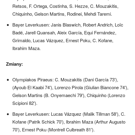
Retsos, F. Ortega, Costinha, S. Hezze, C. Mouzakitis,
Chiquinho, Gelson Martins, Rodinei, Mehdi Taremi.
Bayer Leverkusen: Janis Blaswich, Robert Andrich, Loïc
Badé, Jarell Quansah, Aleix García, Equi Fernández,
Grimaldo, Lucas Vázquez, Ernest Poku, C. Kofane,
Ibrahim Maza.
Zmiany:
Olympiakos Piraeus: C. Mouzakitis (Dani García 73′),
(Ayoub El Kaabi 74′), Lorenzo Pirola (Giulian Biancone 74′),
Gelson Martins (B. Onyemaechi 79′), Chiquinho (Lorenzo
Scipioni 82′).
Bayer Leverkusen: Lucas Vázquez (Malik Tillman 58′), C.
Kofane (Patrik Schick 70′), Ibrahim Maza (Arthur Augusto
70′), Ernest Poku (Montrell Culbreath 81′).