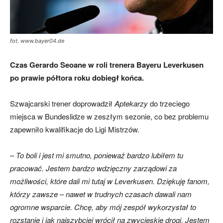
mecze,
fot. www.bayer04.de
Czas Gerardo Seoane w roli trenera Bayeru Leverkusen
skład)
po prawie półtora roku dobiegł końca.
Szwajcarski trener doprowadził
Aptekarzy
do trzeciego
miejsca w Bundeslidze w zeszłym sezonie, co bez problemu
zapewniło kwalifikacje do Ligi Mistrzów.
– To boli i jest mi smutno, ponieważ bardzo lubiłem tu
pracować. Jestem bardzo wdzięczny zarządowi za
możliwości, które dali mi tutaj w Leverkusen. Dziękuję fanom,
którzy zawsze – nawet w trudnych czasach dawali nam
ogromne wsparcie. Chcę, aby mój zespół wykorzystał to
rozstanie i jak najszybciej wrócił na zwycięskie drogi. Jestem