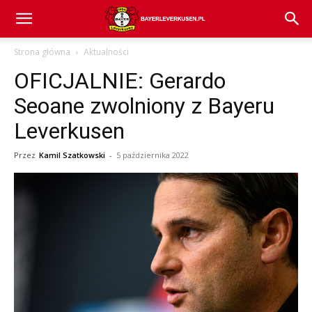
Bayer
Strona główna
Aktualności
OFICJALNIE: Gerardo
04
Seoane zwolniony z Bayeru
Leverkusen
Leverkusen
Przez
Kamil Szatkowski
-
5 października 2022
–
aktualności
(transfery,