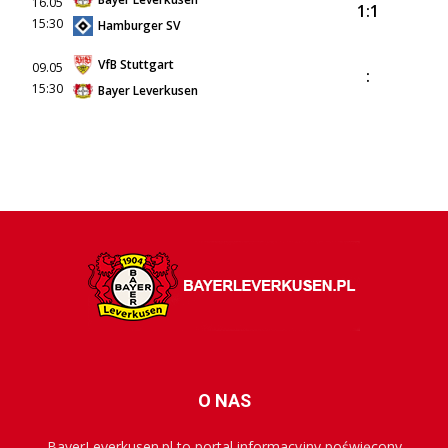
16.05
1:1
15:30
Hamburger SV
VfB Stuttgart
09.05
:
15:30
Bayer Leverkusen
O NAS
BayerLeverkusen.pl to portal informacyjny poświęcony