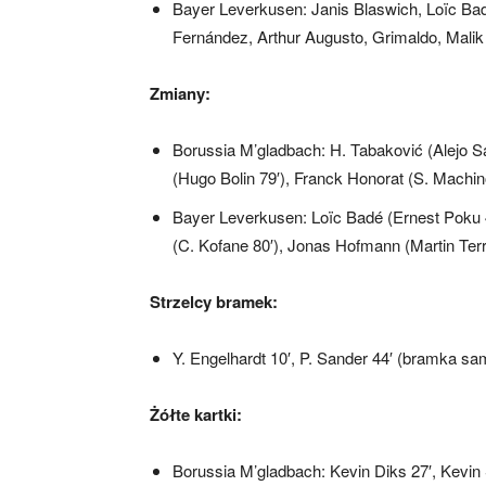
Bayer Leverkusen: Janis Blaswich, Loïc Ba
Fernández, Arthur Augusto, Grimaldo, Malik
Zmiany:
Borussia M’gladbach: H. Tabaković (Alejo Sa
(Hugo Bolin 79′), Franck Honorat (S. Machino
Bayer Leverkusen: Loïc Badé (Ernest Poku 46
(C. Kofane 80′), Jonas Hofmann (Martin Terri
Strzelcy bramek:
Y. Engelhardt 10′, P. Sander 44′ (bramka sa
Żółte kartki:
Borussia M’gladbach: Kevin Diks 27′, Kevin 