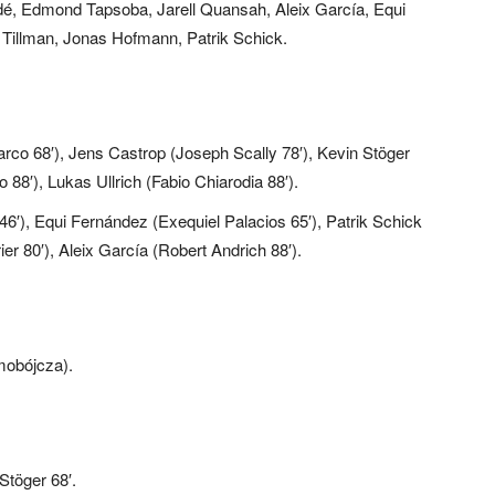
dé, Edmond Tapsoba, Jarell Quansah, Aleix García, Equi
 Tillman, Jonas Hofmann, Patrik Schick.
rco 68′), Jens Castrop (Joseph Scally 78′), Kevin Stöger
 88′), Lukas Ullrich (Fabio Chiarodia 88′).
′), Equi Fernández (Exequiel Palacios 65′), Patrik Schick
er 80′), Aleix García (Robert Andrich 88′).
mobójcza).
Stöger 68′.