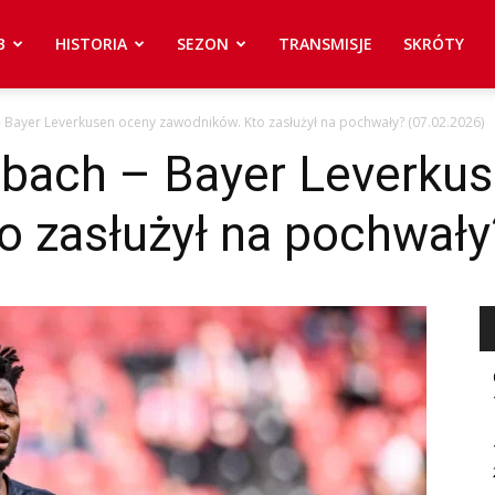
B
HISTORIA
SEZON
TRANSMISJE
SKRÓTY
 Bayer Leverkusen oceny zawodników. Kto zasłużył na pochwały? (07.02.2026)
dbach – Bayer Leverku
o zasłużył na pochwały