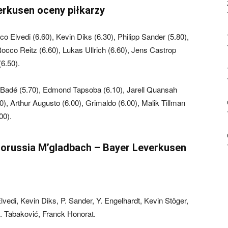
erkusen oceny piłkarzy
co Elvedi (6.60), Kevin Diks (6.30), Philipp Sander (5.80),
Rocco Reitz (6.60), Lukas Ullrich (6.60), Jens Castrop
(6.50).
c Badé (5.70), Edmond Tapsoba (6.10), Jarell Quansah
0), Arthur Augusto (6.00), Grimaldo (6.00), Malik Tillman
00).
orussia M’gladbach – Bayer Leverkusen
vedi, Kevin Diks, P. Sander, Y. Engelhardt, Kevin Stöger,
. Tabaković, Franck Honorat.