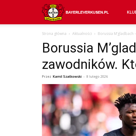
Bayer
KLU
Strona główna
Aktualności
Borussia M’gladbach –
04
Borussia M’gla
zawodników. Kt
Leverkusen
Przez
Kamil Szatkowski
-
8 lutego 2026
–
aktualności
(transfery,