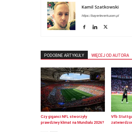
Kamil Szatkowski
https://bayerleverkusen.pl
PODOBNE ARTYKUŁY
WIĘCEJ OD AUTORA
Czy giganci NFL stworzyły
Vfb Stuttga
prawdziwy klimat na Mundialu 2026?
zatwierdzon