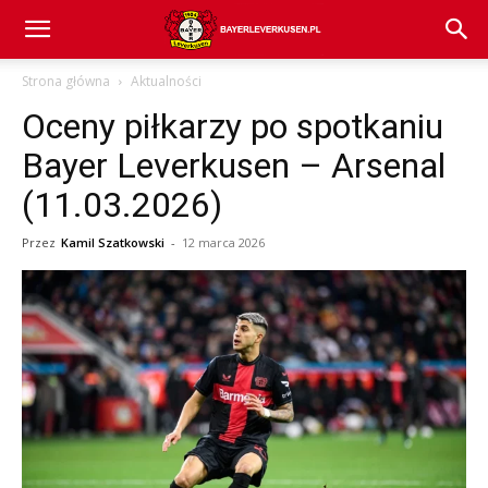
Bayer
Strona główna
Aktualności
Oceny piłkarzy po spotkaniu
04
Bayer Leverkusen – Arsenal
(11.03.2026)
Leverkusen
Przez
Kamil Szatkowski
-
12 marca 2026
–
aktualności
(transfery,