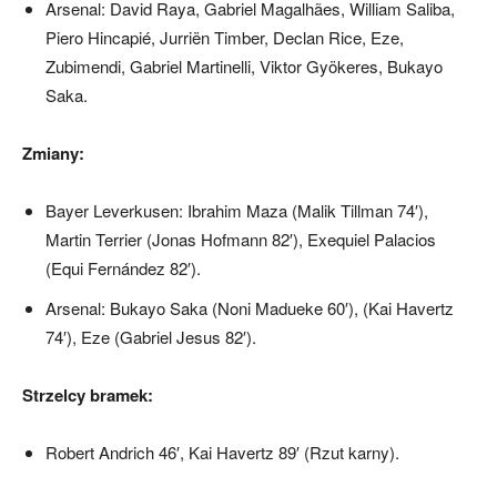
Arsenal: David Raya, Gabriel Magalhães, William Saliba,
Piero Hincapié, Jurriën Timber, Declan Rice, Eze,
Zubimendi, Gabriel Martinelli, Viktor Gyökeres, Bukayo
Saka.
Zmiany:
Bayer Leverkusen: Ibrahim Maza (Malik Tillman 74′),
Martin Terrier (Jonas Hofmann 82′), Exequiel Palacios
(Equi Fernández 82′).
Arsenal: Bukayo Saka (Noni Madueke 60′), (Kai Havertz
74′), Eze (Gabriel Jesus 82′).
Strzelcy bramek:
Robert Andrich 46′, Kai Havertz 89′ (Rzut karny).