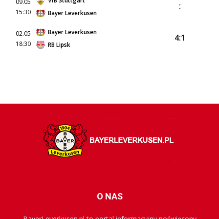
VfB Stuttgart
09.05
:
15:30
Bayer Leverkusen
Bayer Leverkusen
02.05
4:1
18:30
RB Lipsk
O NAS
BayerLeverkusen.pl to portal informacyjny poświęcony