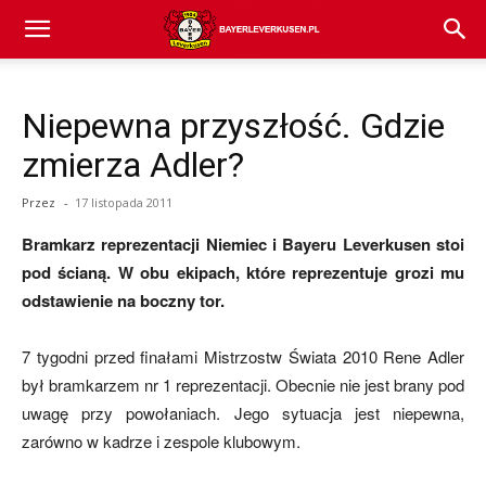
Bayer
Niepewna przyszłość. Gdzie
04
zmierza Adler?
Przez
-
17 listopada 2011
Leverkusen
Bramkarz reprezentacji Niemiec i Bayeru Leverkusen stoi
pod ścianą. W obu ekipach, które reprezentuje grozi mu
odstawienie na boczny tor.
–
7 tygodni przed finałami Mistrzostw Świata 2010 Rene Adler
był bramkarzem nr 1 reprezentacji. Obecnie nie jest brany pod
aktualności
uwagę przy powołaniach. Jego sytuacja jest niepewna,
zarówno w kadrze i zespole klubowym.
(transfery,