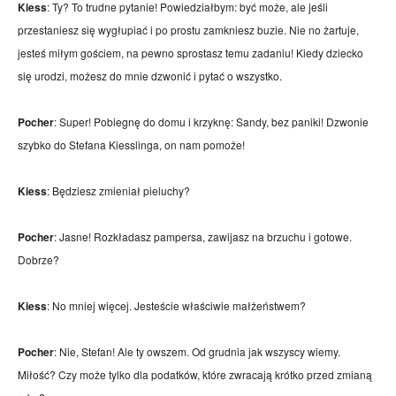
Kiess
: Ty? To trudne pytanie! Powiedziałbym: być może, ale jeśli
przestaniesz się wygłupiać i po prostu zamkniesz buzie. Nie no żartuje,
jesteś miłym gościem, na pewno sprostasz temu zadaniu! Kiedy dziecko
się urodzi, możesz do mnie dzwonić i pytać o wszystko.
Pocher
: Super! Pobiegnę do domu i krzyknę: Sandy, bez paniki! Dzwonie
szybko do Stefana Kiesslinga, on nam pomoże!
Kiess
: Będziesz zmieniał pieluchy?
Pocher
: Jasne! Rozkładasz pampersa, zawijasz na brzuchu i gotowe.
Dobrze?
Kiess
: No mniej więcej. Jesteście właściwie małżeństwem?
Pocher
: Nie, Stefan! Ale ty owszem. Od grudnia jak wszyscy wiemy.
Miłość? Czy może tylko dla podatków, które zwracają krótko przed zmianą