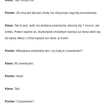
Kiess
Pocher
: Ze mną też tak jest, kiedy nie otrzymuje nagrody komediowej.
Kiess
: Tak to jest. Jeśli nie dostanę powołania, wkurzę się ? mocno, ale
krótko. Potem będzie ok. Aczkolwiek chciałbym bardzo już teraz wbić się
do kadry. Mecz z Chile będzie tuż obok, w Koeln.
Pocher
: Mieszkasz właściwie tam, czy tutaj w Leverkusen?
Kiess
: W Leverkusen.
Pocher
: Niee!
Kiess
: Tak!
Pocher
: O jaaacieee?.