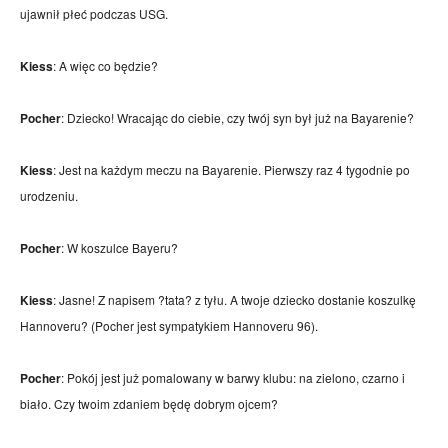
ujawnił płeć podczas USG.
Kiess
: A więc co będzie?
Pocher
: Dziecko! Wracając do ciebie, czy twój syn był już na Bayarenie?
Kiess
: Jest na każdym meczu na Bayarenie. Pierwszy raz 4 tygodnie po
urodzeniu.
Pocher
: W koszulce Bayeru?
Kiess
: Jasne! Z napisem ?tata? z tyłu. A twoje dziecko dostanie koszulkę
Hannoveru? (Pocher jest sympatykiem Hannoveru 96).
Pocher
: Pokój jest już pomalowany w barwy klubu: na zielono, czarno i
biało. Czy twoim zdaniem będę dobrym ojcem?