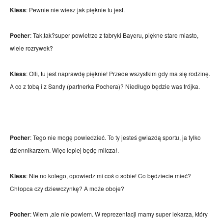
Kiess
: Pewnie nie wiesz jak pięknie tu jest.
Pocher
: Tak,tak?super powietrze z fabryki Bayeru, piękne stare miasto,
wiele rozrywek?
Kiess
: Olli, tu jest naprawdę pięknie! Przede wszystkim gdy ma się rodzinę.
A co z tobą i z Sandy (partnerka Pochera)? Niedługo będzie was trójka.
Pocher
: Tego nie mogę powiedzieć. To ty jesteś gwiazdą sportu, ja tylko
dziennikarzem. Więc lepiej będę milczał.
Kiess
:
Nie no kolego, opowiedz mi coś o sobie! Co będziecie mieć?
Chłopca czy dziewczynkę? A może oboje?
Pocher
: Wiem ,ale nie powiem. W reprezentacji mamy super lekarza, który