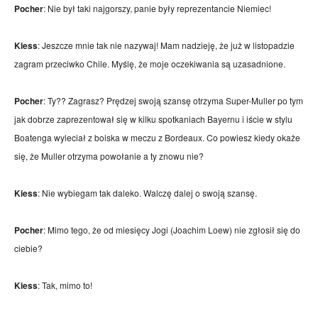
Pocher
: Nie był taki najgorszy, panie były reprezentancie Niemiec!
Kiess
: Jeszcze mnie tak nie nazywaj! Mam nadzieję, że już w listopadzie
mecze,
zagram przeciwko Chile. Myślę, że moje oczekiwania są uzasadnione.
Pocher
: Ty?? Zagrasz? Prędzej swoją szansę otrzyma Super-Muller po tym
skład)
jak dobrze zaprezentował się w kilku spotkaniach Bayernu i iście w stylu
Boatenga wyleciał z boiska w meczu z Bordeaux. Co powiesz kiedy okaże
się, że Muller otrzyma powołanie a ty znowu nie?
Kiess
: Nie wybiegam tak daleko. Walczę dalej o swoją szansę.
Pocher
: Mimo tego, że od miesięcy Jogi (Joachim Loew) nie zgłosił się do
ciebie?
Kiess
: Tak, mimo to!