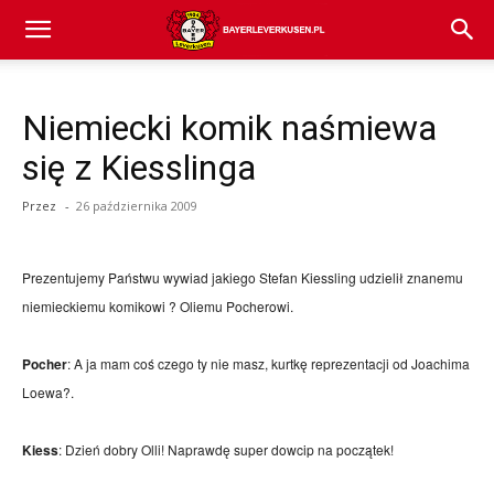
Bayer
Niemiecki komik naśmiewa
04
się z Kiesslinga
Przez
-
26 października 2009
Leverkusen
Prezentujemy Państwu wywiad jakiego Stefan Kiessling udzielił znanemu
–
niemieckiemu komikowi ? Oliemu Pocherowi.
Pocher
: A ja mam coś czego ty nie masz, kurtkę reprezentacji od Joachima
Loewa?.
aktualności
Kiess
:
Dzień dobry Olli! Naprawdę super dowcip na początek!
(transfery,