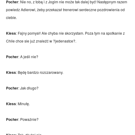
Pocher
: Nie no, z tobą i z Jogim nie może tak dalej być! Następnym razem
powiedz Adlerowi, żeby przekazał trenerowi serdeczne pozdrowienia od
ciebie.
Kiess
: Fajny pomysł! Ale chyba nie skorzystam. Poza tym na spotkanie z
Chile chce sie już znaleźć w ?jedenastce?.
Pocher
: A jeśli nie?
Kiess
: Będę bardzo rozczarowany.
Pocher
: Jak długo?
Kiess
: Minutę.
Pocher
: Poważnie?
: Tak, dłużej nie.