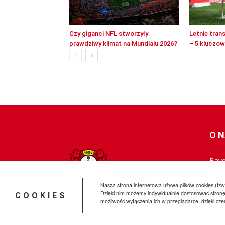
Czy giganci NFL stworzyły
Letnie tran
prawdziwy klimat na Mundialu 2026?
– 5 kluczo
O 
Baye
skie
najn
Nasza strona internetowa używa plików cookies (tzw.
Dzięki nim możemy indywidualnie dostosować stronę
COOKIES
możliwość wyłączenia ich w przeglądarce, dzięki cz
© BayerLeverkusen.pl 2009-2025 All Rights Reserved.