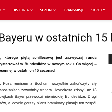
B
HISTORIA
SEZON
TRANSMISJE
SKRÓTY
 Bayeru w ostatnich 15 
n, którego piętą achillesową jest zazwyczaj runda
ystartował w Bundeslidze w nowym roku. Co więcej –
iosennej w ostatnich 15 sezonach
ń. Poza remisem z Bochum, wszystkie zakończyły się
spotkaniach zawodnicy trenera Heynckesa zdobyli aż 13
olejkach Bayer przewodzi niemieckiej Bundeslidze. Drugi
w, a jedynie gorszy bilans bramkowy plasuje ten zespół