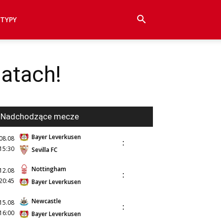
TYPY
latach!
Nadchodzące mecze
Bayer Leverkusen
08.08
:
15:30
Sevilla FC
Nottingham
12.08
:
20:45
Bayer Leverkusen
Newcastle
15.08
:
16:00
Bayer Leverkusen