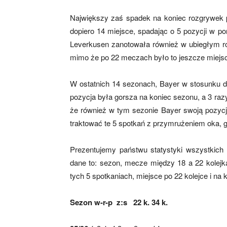
Największy zaś spadek na koniec rozgrywek 
dopiero 14 miejsce, spadając o 5 pozycji w p
Leverkusen zanotowała również w ubiegłym ro
mimo że po 22 meczach było to jeszcze miejsc
W ostatnich 14 sezonach, Bayer w stosunku do
pozycja była gorsza na koniec sezonu, a 3 razy
że również w tym sezonie Bayer swoją pozycję 
traktować te 5 spotkań z przymrużeniem oka, gd
Prezentujemy państwu statystyki wszystkich
dane to: sezon, mecze między 18 a 22 kolejką
tych 5 spotkaniach, miejsce po 22 kolejce i na 
Sezon w-r-p z:s 22 k. 34 k.