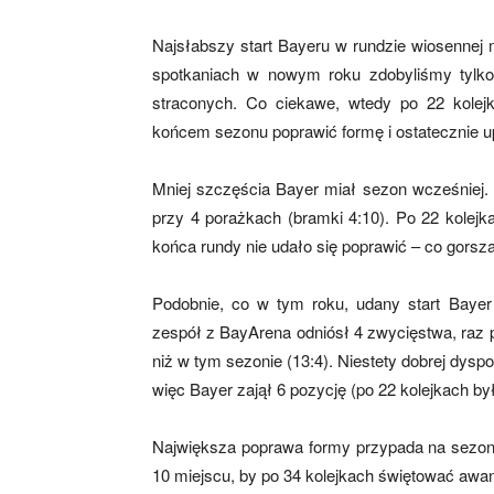
Najsłabszy start Bayeru w rundzie wiosennej
spotkaniach w nowym roku zdobyliśmy tylko 
mecze,
straconych. Co ciekawe, wtedy po 22 kolej
końcem sezonu poprawić formę i ostatecznie u
skład)
Mniej szczęścia Bayer miał sezon wcześniej. 
przy 4 porażkach (bramki 4:10). Po 22 kolejk
końca rundy nie udało się poprawić – co gorsza
Podobnie, co w tym roku, udany start Baye
zespół z BayArena odniósł 4 zwycięstwa, raz
niż w tym sezonie (13:4). Niestety dobrej dysp
więc Bayer zajął 6 pozycję (po 22 kolejkach był
Największa poprawa formy przypada na sezon 
10 miejscu, by po 34 kolejkach świętować awa