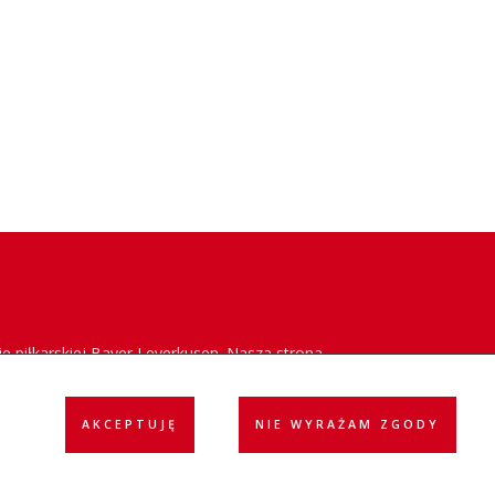
e piłkarskiej Bayer Leverkusen. Nasza strona
acja klubu w Polsce oraz dostarczanie
AKCEPTUJĘ
NIE WYRAŻAM ZGODY
ółpraca
Reklama
Polityka prywatności
Kontakt