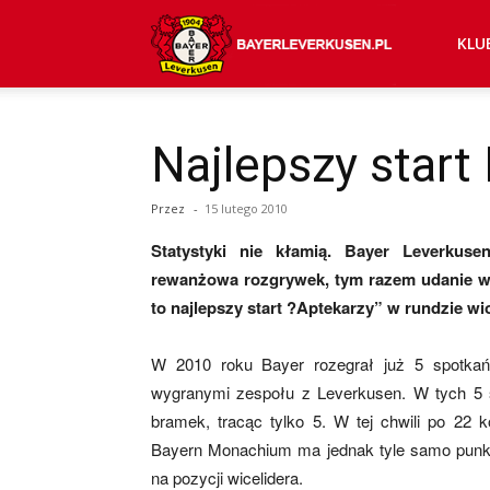
Bayer
KLU
04
Najlepszy start
Przez
-
15 lutego 2010
Leverkusen
Statystyki nie kłamią. Bayer Leverkuse
rewanżowa rozgrywek, tym razem udanie w
–
to najlepszy start ?Aptekarzy” w rundzie w
W 2010 roku Bayer rozegrał już 5 spotka
wygranymi zespołu z Leverkusen. W tych 5 
aktualności
bramek, tracąc tylko 5. W tej chwili po 22 k
Bayern Monachium ma jednak tyle samo punktó
na pozycji wicelidera.
(transfery,