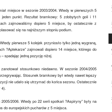
 miał miejsce w sezonie 2003/2004. Wtedy w pierwszych 5
jeden punkt. Rezultat bramkowy: 5 zdobytych goli i 11
kach zajmowaliśmy dopiero 5 miejsce, by ostatecznie z
plasować się na najniższym stopniu podium.
Wtedy pierwsze 5 kolejek przyniosło tylko jedną wygraną,
ach ?Aptekarze” zajmowali dopiero 14 miejsce, którego do
 – spadając jedną pozycję niżej.
r zanotował stosunkowo niedawno. W sezonie 2004/2005
 przegrywając. Stosunek bramkowy był wtedy nawet lepszy
ozycji nie udało się utrzymać do końca sezonu. Ostatecznie
 4).
2005/2006. Wtedy po 22 serii spotkań ?Aspiryny” były na
ns do europejskich pucharów z 5 miejsca.