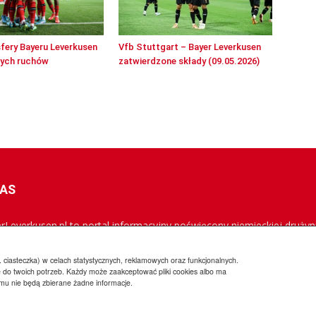
sfery Bayeru Leverkusen
Vfb Stuttgart – Bayer Leverkusen
wych ruchów
zatwierdzone składy (09.05.2026)
NAS
rLeverkusen.pl to portal informacyjny poświęcony niemieckiej drużyni
rowana jest do polskich kibiców Aptekarzy, a jej misją jest popularyz
owszych informacji.
 ciasteczka) w celach statystycznych, reklamowych oraz funkcjonalnych.
 do twoich potrzeb. Każdy może zaakceptować pliki cookies albo ma
emu nie będą zbierane żadne informacje.
Regulamin
Wsp