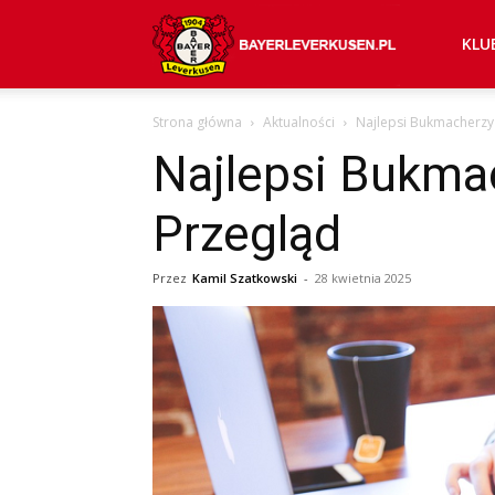
Bayer
KLU
Strona główna
Aktualności
Najlepsi Bukmacherzy
04
Najlepsi Bukma
Przegląd
Leverkusen
Przez
Kamil Szatkowski
-
28 kwietnia 2025
–
aktualności
(transfery,