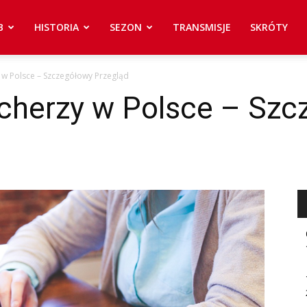
B
HISTORIA
SEZON
TRANSMISJE
SKRÓTY
 w Polsce – Szczegółowy Przegląd
cherzy w Polsce – Szc