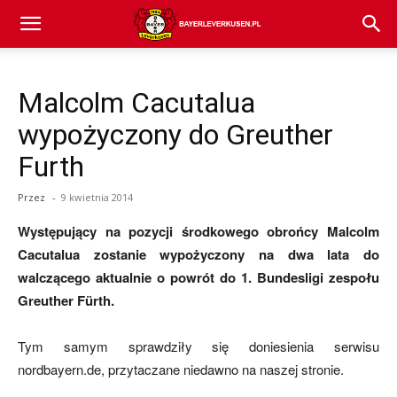
Bayer
Malcolm Cacutalua
04
wypożyczony do Greuther
Furth
Leverkusen
Przez
-
9 kwietnia 2014
Występujący na pozycji środkowego obrońcy Malcolm
–
Cacutalua zostanie wypożyczony na dwa lata do
walczącego aktualnie o powrót do 1. Bundesligi zespołu
Greuther Fürth.
aktualności
Tym samym sprawdziły się doniesienia serwisu
nordbayern.de, przytaczane niedawno na naszej stronie.
(transfery,