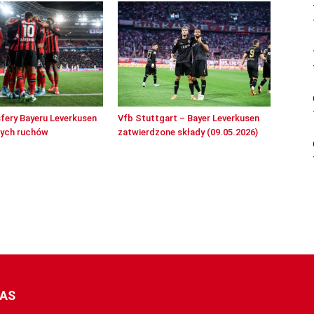
sfery Bayeru Leverkusen
Vfb Stuttgart – Bayer Leverkusen
wych ruchów
zatwierdzone składy (09.05.2026)
NAS