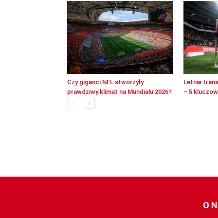
Czy giganci NFL stworzyły
Letnie tran
prawdziwy klimat na Mundialu 2026?
– 5 kluczo
O 