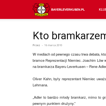
Bayer
KLU
04
Kto bramkarze
Przez
-
16 marca 2010
Leverkusen
W mediach od pewnego czasu trwa debata, kt
bramce Reprezentacji Niemiec. Joachim Löw w
–
na bramkarza Bayeru Leverkusen – Rene Adler
Oliver Kahn, były reprezentant Niemiec uważa
Lehmana.
aktualności
„Adler to bardzo młody bramkarz, mimo to g
pewnym punktem drużyny.”
(transfery,