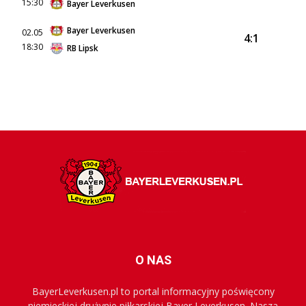
15:30
Bayer Leverkusen
Bayer Leverkusen
02.05
4:1
18:30
RB Lipsk
O NAS
BayerLeverkusen.pl to portal informacyjny poświęcony
niemieckiej drużynie piłkarskiej Bayer Leverkusen. Nasza