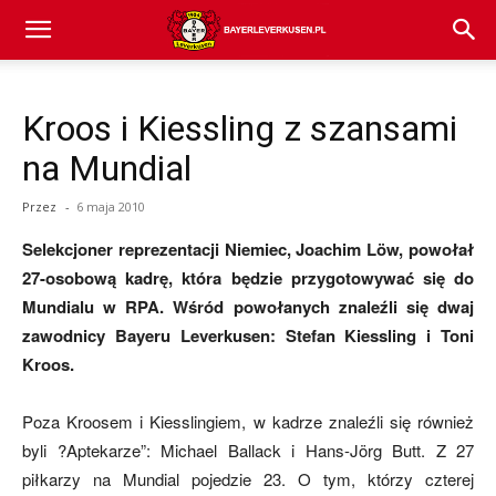
Bayer
Kroos i Kiessling z szansami
04
na Mundial
Przez
-
6 maja 2010
Leverkusen
Selekcjoner reprezentacji Niemiec, Joachim Löw, powołał
27-osobową kadrę, która będzie przygotowywać się do
Mundialu w RPA. Wśród powołanych znaleźli się dwaj
–
zawodnicy Bayeru Leverkusen: Stefan Kiessling i Toni
Kroos.
aktualności
Poza Kroosem i Kiesslingiem, w kadrze znaleźli się również
byli ?Aptekarze”: Michael Ballack i Hans-Jörg Butt. Z 27
piłkarzy na Mundial pojedzie 23. O tym, którzy czterej
(transfery,