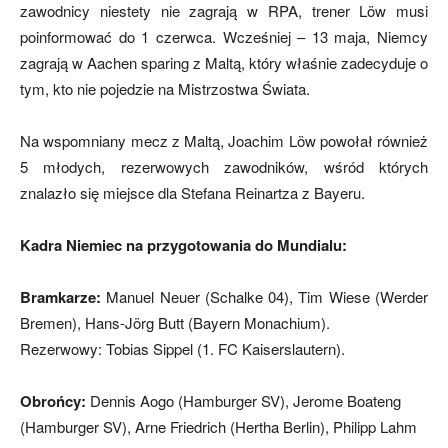
zawodnicy niestety nie zagrają w RPA, trener Löw musi
poinformować do 1 czerwca. Wcześniej – 13 maja, Niemcy
zagrają w Aachen sparing z Maltą, który właśnie zadecyduje o
mecze,
tym, kto nie pojedzie na Mistrzostwa Świata.
Na wspomniany mecz z Maltą, Joachim Löw powołał również
skład)
5 młodych, rezerwowych zawodników, wśród których
znalazło się miejsce dla Stefana Reinartza z Bayeru.
Kadra Niemiec na przygotowania do Mundialu:
Bramkarze:
Manuel Neuer (Schalke 04), Tim Wiese (Werder
Bremen), Hans-Jörg Butt (Bayern Monachium).
Rezerwowy: Tobias Sippel (1. FC Kaiserslautern).
Obrońcy:
Dennis Aogo (Hamburger SV), Jerome Boateng
(Hamburger SV), Arne Friedrich (Hertha Berlin), Philipp Lahm