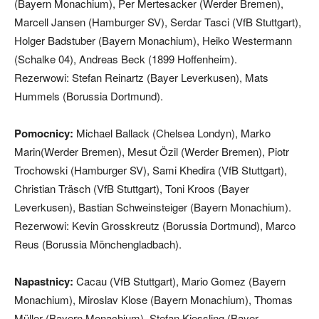
(Bayern Monachium), Per Mertesacker (Werder Bremen),
Marcell Jansen (Hamburger SV), Serdar Tasci (VfB Stuttgart),
Holger Badstuber (Bayern Monachium), Heiko Westermann
(Schalke 04), Andreas Beck (1899 Hoffenheim).
Rezerwowi: Stefan Reinartz (Bayer Leverkusen), Mats
Hummels (Borussia Dortmund).
Pomocnicy:
Michael Ballack (Chelsea Londyn), Marko
Marin(Werder Bremen), Mesut Özil (Werder Bremen), Piotr
Trochowski (Hamburger SV), Sami Khedira (VfB Stuttgart),
Christian Träsch (VfB Stuttgart), Toni Kroos (Bayer
Leverkusen), Bastian Schweinsteiger (Bayern Monachium).
Rezerwowi: Kevin Grosskreutz (Borussia Dortmund), Marco
Reus (Borussia Mönchengladbach).
Napastnicy:
Cacau (VfB Stuttgart), Mario Gomez (Bayern
Monachium), Miroslav Klose (Bayern Monachium), Thomas
Müller (Bayern Monachium), Stefan Kiessling (Bayer