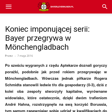
Bayer
Koniec imponującej serii:
04
Bayer przegrywa w
Mönchengladbach
Leverkusen
Przez
-
7 maja 2016
Po sześciu wygranych z rzędu Aptekarze doznali goryczy
–
porażki, podobnie jak przed rokiem przegrywając w
Mönchengladbach. Wówczas jednak piłkarze Rogera
Schmidta stanowili ledwie tło dla gospodarzy (0-3), dziś z
aktualności
kolei oba zespoły stworzyły kapitalne, wyrównane
widowisko, które ostatecznie, dzięki dwóm trafieniom
André Hahna, rozstrzygnęła na swą korzyść Borussia,
(transfery,
tym samym zapewniając sobie udział w kwalifikacjach do