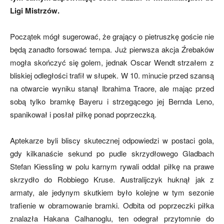
Ligi Mistrzów.
mecze,
Początek mógł sugerować, że grający o pietruszkę goście nie
będą zanadto forsować tempa. Już pierwsza akcja Źrebaków
mogła skończyć się golem, jednak Oscar Wendt strzałem z
bliskiej odległości trafił w słupek. W 10. minucie przed szansą
skład)
na otwarcie wyniku stanął Ibrahima Traore, ale mając przed
sobą tylko bramkę Bayeru i strzegącego jej Bernda Leno,
spanikował i posłał piłkę ponad poprzeczką.
Aptekarze byli bliscy skutecznej odpowiedzi w postaci gola,
gdy kilkanaście sekund po pudle skrzydłowego Gladbach
Stefan Kiessling w polu karnym rywali oddał piłkę na prawe
skrzydło do Robbiego Kruse. Australijczyk huknął jak z
armaty, ale jedynym skutkiem było kolejne w tym sezonie
trafienie w obramowanie bramki. Odbita od poprzeczki piłka
znalazła Hakana Calhanoglu, ten odegrał przytomnie do