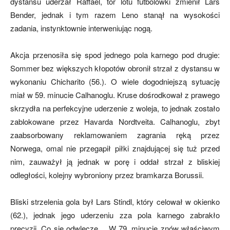
dystansu uderzał Raffael, tor lotu futbolówki zmienił Lars
Bender, jednak i tym razem Leno stanął na wysokości
zadania, instynktownie interweniując nogą.
Akcja przenosiła się spod jednego pola karnego pod drugie:
Sommer bez większych kłopotów obronił strzał z dystansu w
wykonaniu Chicharito (56.). O wiele dogodniejszą sytuację
miał w 59. minucie Calhanoglu. Kruse dośrodkował z prawego
skrzydła na perfekcyjne uderzenie z woleja, to jednak zostało
zablokowane przez Havarda Nordtveita. Calhanoglu, zbyt
zaabsorbowany reklamowaniem zagrania ręką przez
Norwega, omal nie przegapił piłki znajdującej się tuż przed
nim, zauważył ją jednak w porę i oddał strzał z bliskiej
odległości, kolejny wybroniony przez bramkarza Borussii.
Bliski strzelenia gola był Lars Stindl, który celował w okienko
(62.), jednak jego uderzeniu zza pola karnego zabrakło
precyzji. Co się odwlecze… W 79. minucie znów właściwym