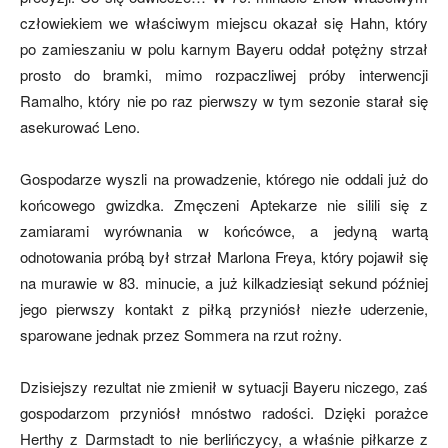
człowiekiem we właściwym miejscu okazał się Hahn, który
po zamieszaniu w polu karnym Bayeru oddał potężny strzał
prosto do bramki, mimo rozpaczliwej próby interwencji
Ramalho, który nie po raz pierwszy w tym sezonie starał się
asekurować Leno.
Gospodarze wyszli na prowadzenie, którego nie oddali już do
końcowego gwizdka. Zmęczeni Aptekarze nie silili się z
zamiarami wyrównania w końcówce, a jedyną wartą
odnotowania próbą był strzał Marlona Freya, który pojawił się
na murawie w 83. minucie, a już kilkadziesiąt sekund później
jego pierwszy kontakt z piłką przyniósł niezłe uderzenie,
sparowane jednak przez Sommera na rzut rożny.
Dzisiejszy rezultat nie zmienił w sytuacji Bayeru niczego, zaś
gospodarzom przyniósł mnóstwo radości. Dzięki porażce
Herthy z Darmstadt to nie berlińczycy, a właśnie piłkarze z