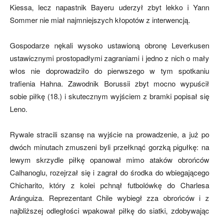
Kiessa, lecz napastnik Bayeru uderzył zbyt lekko i Yann
Sommer nie miał najmniejszych kłopotów z interwencją.
Gospodarze nękali wysoko ustawioną obronę Leverkusen
ustawicznymi prostopadłymi zagraniami i jedno z nich o mały
włos nie doprowadziło do pierwszego w tym spotkaniu
trafienia Hahna. Zawodnik Borussii zbyt mocno wypuścił
sobie piłkę (18.) i skutecznym wyjściem z bramki popisał się
Leno.
Rywale stracili szansę na wyjście na prowadzenie, a już po
dwóch minutach zmuszeni byli przełknąć gorzką pigułkę: na
lewym skrzydle piłkę opanował mimo ataków obrońców
Calhanoglu, rozejrzał się i zagrał do środka do wbiegającego
Chicharito, który z kolei pchnął futbolówkę do Charlesa
Aránguiza. Reprezentant Chile wybiegł zza obrońców i z
najbliższej odległości wpakował piłkę do siatki, zdobywając