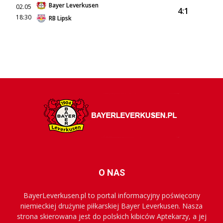
Bayer Leverkusen
02.05
4:1
18:30
RB Lipsk
O NAS
BayerLeverkusen.pl to portal informacyjny poświęcony
niemieckiej drużynie piłkarskiej Bayer Leverkusen. Nasza
strona skierowana jest do polskich kibiców Aptekarzy, a jej