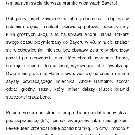
tym samym swoją pierwszą bramkę w barwach Bayeru!
Gol jakby uśpił zawodników obu jedenastek i dopiero w
ostatnich pięciu minutach pierwszej połowy zobaczyliśmy
kilka groźnych akcji, a to za sprawą André Hahna. Piłkarz
swego czasu przymierzany do Bayeru w 43. minucie znalazł
się w odpowiednim miejscu, bez obstawy ze strony obrońców
gości i po interwencji Leno, który obronił uderzenie Traore,
spokojnie dopełnił formalności, wyrównując stan rywalizacji.
Dwie minuty później Hahn znów urwał się obrońcom i mimo
asysty powracającego imiennika, André Ramalho, zdołał
oddać groźny strzał, który minął dalszy słupek bramki
strzeżonej przez Leno.
Po przerwie gra nie straciła tempa. Traore oddał mocny strzał
pod poprzeczkę (54.), jednak wyprężony jak struna golkiper
Leverkusen przeniósł piłkę ponad bramką. Po chwili mocno z