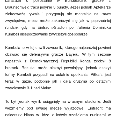
barażach o pozostanie w Bundeslidze, gracze z
Braunschweig tracą jedynie 3 punkty. Jeżeli jednak Aptekarze
zlekceważą rywala i przygotują się mentalnie na łatwe
mecze,
zwycięstwo, mecz może zakończyć się jak w poprzedniej
rundzie, gdy na Eintracht-Stadion po trafieniu Dominicka
Kumbeli niespodziewanie zwyciężyli gospodarze.
skład)
Kumbela to w tej chwili zawodnik, którego najbardziej powinni
obawiać się defensywni gracze Bayeru. W tym sezonie
napastnik z Demokratycznej Republiki Konga zdobył 8
bramek. Rezultat może niezbyt powalający, jednak szczyt
formy Kumbeli przypadł na ostatnie spotkania. Piłkarz jest
teraz w gazie, podobnie jak i cała drużyna po ostatnim
zwycięstwie 3-1 nad Mainz.
To był jednak wynik osiągnięty na własnym stadionie. Jeśli
weźmiemy pod uwagę mecze wyjazdowe, Eintracht ma
najgorszy bilans w lidze z ledwie sześcioma punktami w