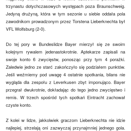
trzynastu dotychczasowych występach poza Braunschweig.
Jedyną drużyną, która w tym sezonie u siebie oddała pola
zawodnikom prowadzonym przez Torstena Lieberknechta był
VFL Wolfsburg (2-0).
Do tej pory w Bundeslidze Bayer mierzył się ze swoim
kolejnym rywalem jedenastokrotnie. Aptekarze zapisali na
swoje konto 6 zwycięstw, ponosząc przy tym 4 porażki.
Zaledwie jedno ze starć zakończyło się podziałem punktów.
Jeśli weźmiemy pod uwagę 4 ostatnie spotkania, bilans nie
wygląda dla zespołu z Leverkusen zbyt imponująco. Bayer
przegrał dwukrotnie, dokładając do tego jedno zwycięstwo i
remis. W trzech spośród tych spotkań Eintracht zachował
czyste konto.
Z kolei w lidze, jakkolwiek graczom Lieberknechta nie idzie
najlepiej, strzelają oni zazwyczaj przynajmniej jednego gola.