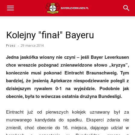
Bayer
Kolejny "finał" Bayeru
04
Przez
-
29 marca 2014
Jedna jaskółka wiosny nie czyni – jeśli Bayer Leverkusen
Leverkusen
chce wreszcie pożegnać znienawidzone słowo „kryzys”,
koniecznie musi pokonać Eintracht Braunschweig. Tym
bardziej, że jesienią Aptekarze niespodziewanie polegli z
–
dzisiejszym rywalem 0-1 na wyjeździe. Podobnie jak
obecnie, była to wówczas ostatnia drużyna Bundesligi.
aktualności
Eintracht już od pierwszych kolejek uznawany był za
murowanego kandydata do spadku. Eksperci zdania nie
zmienili, choć obecnie do 16. miejsca, dającego udział w
(transfery,