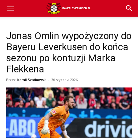
Bayer
Jonas Omlin wypożyczony do
04
Bayeru Leverkusen do końca
sezonu po kontuzji Marka
Leverkusen
Flekkena
Przez
Kamil Szatkowski
-
30 stycznia 2026
–
aktualności
(transfery,