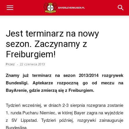
Bayer
Jest terminarz na nowy
04
sezon. Zaczynamy z
Freiburgiem!
Leverkusen
Przez
-
22 czerwca 2013
Znamy już terminarz na sezon 2013/2014 rozgrywek
–
Bundesligi. Aptekarze rozpoczną go od meczu na
BayArenie, gdzie zmierzą się z Freiburgiem.
aktualności
Tydzień wcześniej, w dniach 2-3 sierpnia rozegrana zostanie
1. runda Pucharu Niemiec, w której Bayer zagra na wyjeździe
z SV Lippstad. Tydzień później, rozgrywki zainauguruje
(transfery,
Bundesliga.