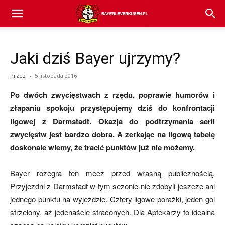
Bayer
Jaki dziś Bayer ujrzymy?
04
Przez
-
5 listopada 2016
Po dwóch zwycięstwach z rzędu, poprawie humorów i
Leverkusen
złapaniu spokoju przystępujemy dziś do konfrontacji
ligowej z Darmstadt. Okazja do podtrzymania serii
zwycięstw jest bardzo dobra. A zerkając na ligową tabelę
–
doskonale wiemy, że tracić punktów już nie możemy.
Bayer rozegra ten mecz przed własną publicznością.
aktualności
Przyjezdni z Darmstadt w tym sezonie nie zdobyli jeszcze ani
jednego punktu na wyjeździe. Cztery ligowe porażki, jeden gol
strzelony, aż jedenaście straconych. Dla Aptekarzy to idealna
(transfery,