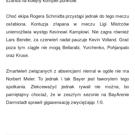
szansa na kolejny komplet punktów.
Choć ekipa Rogera Schmidta przystąpi jednak do tego meczu
mecze,
osłabiona. Kontuzja złapana w meczu Ligi Mistrzów
uniemożliwia występ Kevinowi Kamplowi. Nie zagra również
Lars Bender, za czerwień nadal pauzuje Kevin Volland. Grać
skład)
poza tym ciągle nie mogą Bellarabi, Yurchenko, Pohjanpalo
oraz Kruse.
Zmartwień związanych z absencjami niemal w ogóle nie ma
Norbert Meier. To jednak i tak Bayer jest faworytem tego
spotkania. Zlekceważyć jednak rywali nie można, bo
pamiętajmy chociaż, że w zeszłym sezonie na BayArenie
Darmstadt sprawił gigasensację zwyciężając 1:0.