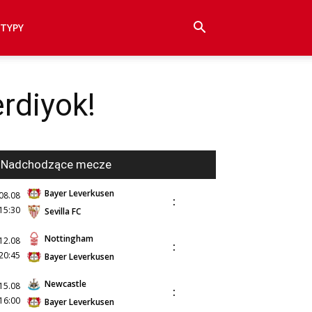
TYPY
rdiyok!
Nadchodzące mecze
Bayer Leverkusen
08.08
:
15:30
Sevilla FC
Nottingham
12.08
:
20:45
Bayer Leverkusen
Newcastle
15.08
:
16:00
Bayer Leverkusen