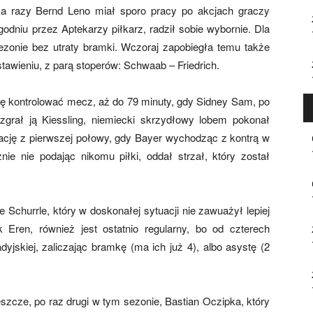
lka razy Bernd Leno miał sporo pracy po akcjach graczy
odniu przez Aptekarzy piłkarz, radził sobie wybornie. Dla
ezonie bez utraty bramki. Wczoraj zapobiegła temu także
awieniu, z parą stoperów: Schwaab – Friedrich.
i się kontrolować mecz, aż do 79 minuty, gdy Sidney Sam, po
zgrał ją Kiessling, niemiecki skrzydłowy lobem pokonał
ację z pierwszej połowy, gdy Bayer wychodząc z kontrą w
ie nie podając nikomu piłki, oddał strzał, który został
 Schurrle, który w doskonałej sytuacji nie zawuażył lepiej
k Eren, również jest ostatnio regularny, bo od czterech
yjskiej, zaliczając bramkę (ma ich już 4), albo asystę (2
szcze, po raz drugi w tym sezonie, Bastian Oczipka, który