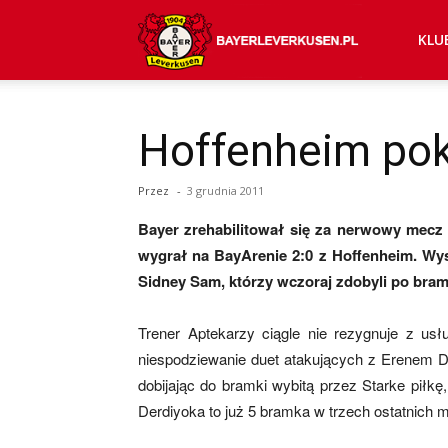
Bayer
KLU
04
Hoffenheim pok
Przez
-
3 grudnia 2011
Leverkusen
Bayer zrehabilitował się za nerwowy mecz
wygrał na BayArenie 2:0 z Hoffenheim. Wy
–
Sidney Sam, którzy wczoraj zdobyli po bra
Trener Aptekarzy ciągle nie rezygnuje z usłu
niespodziewanie duet atakujących z Erenem De
aktualności
dobijając do bramki wybitą przez Starke piłk
Derdiyoka to już 5 bramka w trzech ostatnich
(transfery,