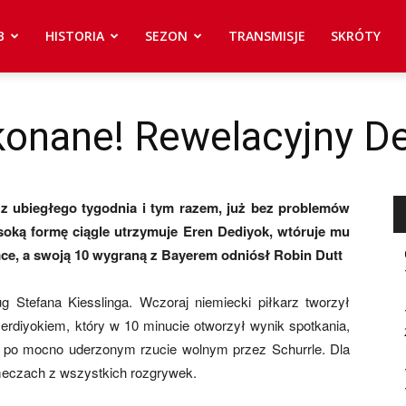
B
HISTORIA
SEZON
TRANSMISJE
SKRÓTY
onane! Rewelacyjny De
 z ubiegłego tygodnia i tym razem, już bez problemów
soką formę ciągle utrzymuje Eren Dediyok, wtóruje mu
mce, a swoją 10 wygraną z Bayerem odniósł Robin Dutt
g Stefana Kiesslinga. Wczoraj niemiecki piłkarz tworzył
rdiyokiem, który w 10 minucie otworzył wynik spotkania,
ę, po mocno uderzonym rzucie wolnym przez Schurrle. Dla
 meczach z wszystkich rozgrywek.