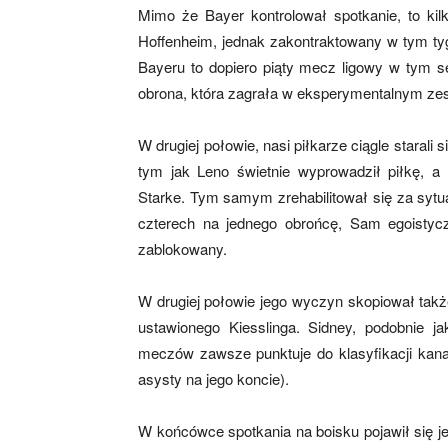
Mimo że Bayer kontrolował spotkanie, to ki
Hoffenheim, jednak zakontraktowany w tym tyg
Bayeru to dopiero piąty mecz ligowy w tym s
mecze,
obrona, która zagrała w eksperymentalnym zest
W drugiej połowie, nasi piłkarze ciągle staral
skład)
tym jak Leno świetnie wyprowadził piłkę, a 
Starke. Tym samym zrehabilitował się za sytu
czterech na jednego obrońcę, Sam egoistyczn
zablokowany.
W drugiej połowie jego wyczyn skopiował także
ustawionego Kiesslinga. Sidney, podobnie ja
meczów zawsze punktuje do klasyfikacji kanad
asysty na jego koncie).
W końcówce spotkania na boisku pojawił się je