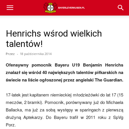
Bayer
Henrichs wśrod wielkich
04
talentów!
Przez
-
18 października 2014
Leverkusen
Ofensywny pomocnik Bayeru U19 Benjamin Henrichs
znalazł się wśród 40 największych talentów piłkarskich na
świecie na liście ogłoszonej przez angielski The Guardian.
–
17-latek jest kapitanem niemieckiej młodzieżówki do lat 17 (15
meczów, 2 bramki). Pomocnik, porównywany już do Michaela
aktualności
Ballacka, ma już za sobą występy w sparingach z pierwszą
drużyną Aptekarzy. Do Bayeru trafił w 2011 roku z SpVg
Porz.
(transfery,