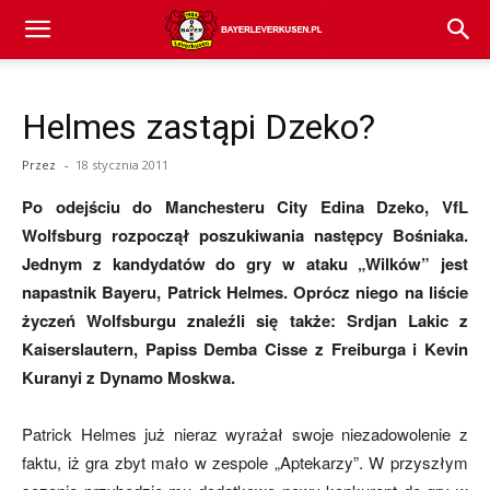
Bayer
Helmes zastąpi Dzeko?
04
Przez
-
18 stycznia 2011
Po odejściu do Manchesteru City Edina Dzeko, VfL
Leverkusen
Wolfsburg rozpoczął poszukiwania następcy Bośniaka.
Jednym z kandydatów do gry w ataku „Wilków” jest
napastnik Bayeru, Patrick Helmes. Oprócz niego na liście
–
życzeń Wolfsburgu znaleźli się także: Srdjan Lakic z
Kaiserslautern, Papiss Demba Cisse z Freiburga i Kevin
Kuranyi z Dynamo Moskwa.
aktualności
Patrick Helmes już nieraz wyrażał swoje niezadowolenie z
faktu, iż gra zbyt mało w zespole „Aptekarzy”. W przyszłym
(transfery,