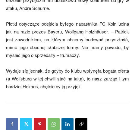
sezonie przybędzie mu dodatkowo nowy konkurent do gry w
ataku, Andre Schurrle.
mecze,
Plotki dotyczące odejścia byłego napastnika FC Koln ucina
jak na razie prezes Bayeru, Wolfgang Holzhäuser. – Patrick
jest zawodnikiem, na którym chcemy budować przyszłość,
skład)
mimo jego obecnej słabszej formy. Nie mamy powodu, by
myśleć jego o sprzedaży – tłumaczy.
Wydaje się jednak, że gdyby do klubu wpłynęła bogata oferta
(a Wolfsburg w tej chwili stać na taką), to nasz zarząd i tym
bardziej Helmes, chętnie by ją przyjęli.